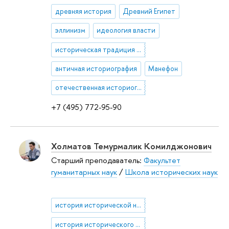
древняя история
Древний Египет
эллинизм
идеология власти
историческая традиция и самосознание египтян во II тыс. до н.э. – I тыс. н.э.
античная историография
Манефон
отечественная историография
+7 (495) 772-95-90
Холматов Темурмалик Комилджонович
Старший преподаватель:
Факультет
гуманитарных наук
/
Школа исторических наук
история исторической науки
история исторического знания