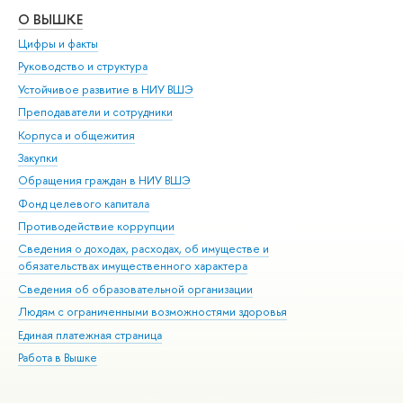
О ВЫШКЕ
ОБ
Цифры и факты
Ли
Руководство и структура
Дов
Устойчивое развитие в НИУ ВШЭ
Ол
Преподаватели и сотрудники
При
Корпуса и общежития
Вы
Закупки
При
Обращения граждан в НИУ ВШЭ
Ас
Фонд целевого капитала
До
Противодействие коррупции
Цен
Сведения о доходах, расходах, об имуществе и
Би
обязательствах имущественного характера
Об
Сведения об образовательной организации
Обр
Людям с ограниченными возможностями здоровья
Единая платежная страница
Работа в Вышке