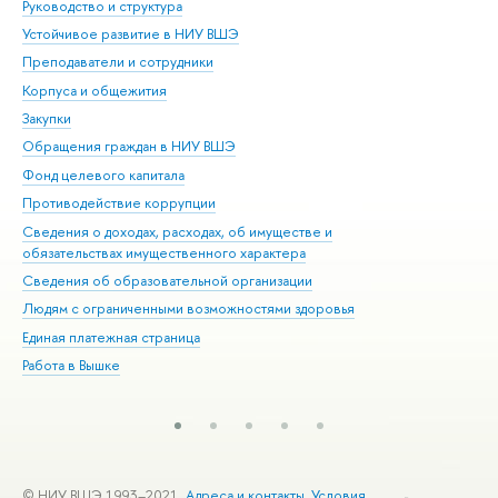
Руководство и структура
Дов
Устойчивое развитие в НИУ ВШЭ
Ол
Преподаватели и сотрудники
При
Корпуса и общежития
Вы
Закупки
При
Обращения граждан в НИУ ВШЭ
Ас
Фонд целевого капитала
До
Противодействие коррупции
Цен
Сведения о доходах, расходах, об имуществе и
Би
обязательствах имущественного характера
Об
Сведения об образовательной организации
Обр
Людям с ограниченными возможностями здоровья
Единая платежная страница
Работа в Вышке
© НИУ ВШЭ 1993–2021
Адреса и контакты
Условия