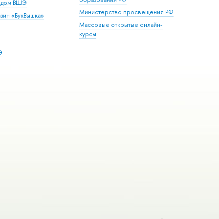
й дом ВШЭ
Министерство просвещения РФ
зин «БукВышка»
Массовые открытые онлайн-
курсы
Э