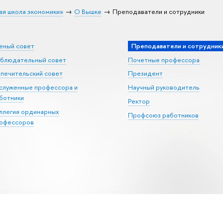
ая школа экономики»
О Вышке
Преподаватели и сотрудники
еный совет
Преподаватели и сотрудник
блюдательный совет
Почетные профессора
печительский совет
Президент
служенные профессора и
Научный руководитель
ботники
Ректор
ллегия ординарных
Профсоюз работников
офессоров