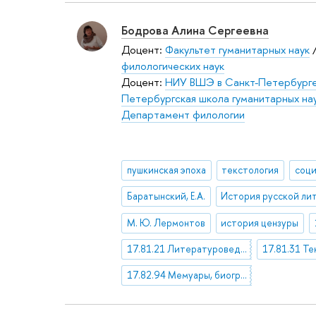
Бодрова Алина Сергеевна
Доцент:
Факультет гуманитарных наук
филологических наук
Доцент:
НИУ ВШЭ в Санкт-Петербург
Петербургская школа гуманитарных нау
Департамент филологии
пушкинская эпоха
текстология
Баратынский, Е.А.
М. Ю. Лермонтов
история цензуры
17.81.21 Литературоведческая библиография
17.81.31 Те
17.82.94 Мемуары, биографии, дневники. Исторические описания