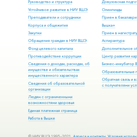
Руководство и структура
Довузовская подго
Устойчивое развитие в НИУ ВШЭ
Олимпиады
Преподаватели и сотрудники
Прием в бакалаври
Корпуса и общежития
Вышка+
Закупки
Прием в магистрат
Обращения граждан в НИУ ВШЭ
Аспирантура
Фонд целевого капитала
Дополнительное о
Противодействие коррупции
Центр развития ка
Сведения о доходах, расходах, об
Бизнес-инкубатор
имуществе и обязательствах
Образовательные 
имущественного характера
Обратная связь и 
Сведения об образовательной
с получателями усл
организации
Людям с ограниченными
возможностями здоровья
Единая платежная страница
Работа в Вышке
© НИУ ВШЭ 1993–2021
Адреса и контакты
Условия исполь