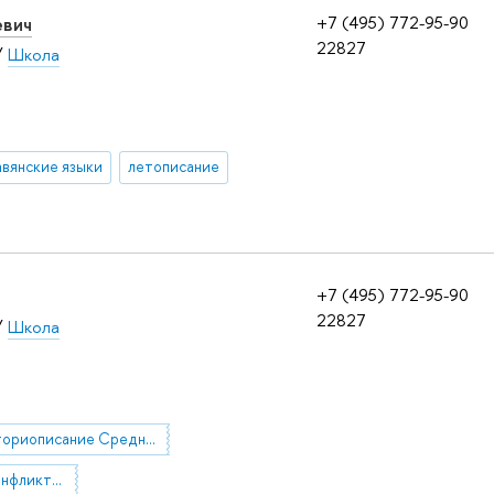
евич
+7 (495) 772-95-90
22827
/
Школа
авянские языки
летописание
+7 (495) 772-95-90
22827
/
Школа
Историописание Средних веков
историческая конфликтология