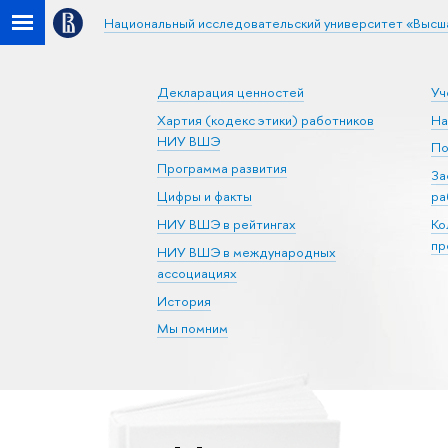
Национальный исследовательский университет «Высш
Декларация ценностей
Уч
Хартия (кодекс этики) работников
На
НИУ ВШЭ
По
Программа развития
За
Цифры и факты
ра
НИУ ВШЭ в рейтингах
Ко
пр
НИУ ВШЭ в международных
ассоциациях
История
Мы помним