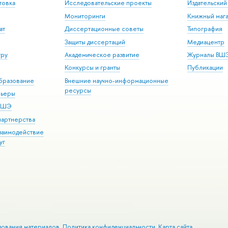
товка
Исследовательские проекты
Издательски
Мониторинги
Книжный мага
ат
Диссертационные советы
Типография
Защиты диссертаций
Медиацентр
уру
Академическое развитие
Журналы ВШ
Конкурсы и гранты
Публикации
бразование
Внешние научно-информационные
ресурсы
рьеры
 ВШЭ
партнерства
взаимодействие
уг
зования материалов
Политика конфиденциальности
Карта сайта