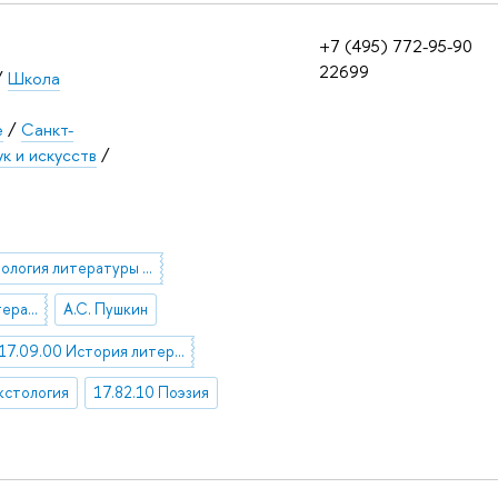
+7 (495) 772-95-90
22699
/
Школа
е
/
Санкт-
к и искусств
/
социология литературы и искусства
История русской литературы XIX века
А.С. Пушкин
17.09.00 История литературы
кстология
17.82.10 Поэзия