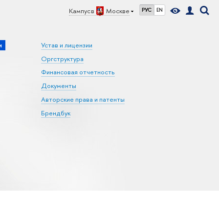
Кампус в
Москве
РУС
EN
и
Устав и лицензии
Оргструктура
Финансовая отчетность
Документы
Авторские права и патенты
Брендбук