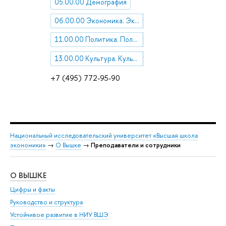
05.00.00 Демография
06.00.00 Экономика. Экономические науки
11.00.00 Политика. Политические науки
13.00.00 Культура. Культурология
+7 (495) 772-95-90
Национальный исследовательский университет «Высшая школа
экономики»
→
О Вышке
→
Преподаватели и сотрудники
О ВЫШКЕ
ОБ
Цифры и факты
Ли
Руководство и структура
Дов
Устойчивое развитие в НИУ ВШЭ
Ол