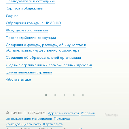
Преподаватели и сотрудники
При
Корпуса и общежития
Вы
Закупки
При
Обращения граждан в НИУ ВШЭ
Ас
Фонд целевого капитала
До
Противодействие коррупции
Цен
Сведения о доходах, расходах, об имуществе и
Би
обязательствах имущественного характера
Об
Сведения об образовательной организации
Обр
Людям с ограниченными возможностями здоровья
Единая платежная страница
Работа в Вышке
© НИУ ВШЭ 1993–2021
Адреса и контакты
Условия
Редактору
использования материалов
Политика
конфиденциальности
Карта сайта