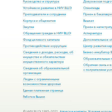
Руководство и структура
Довузовская подго
Устойчивое развитие в НИУ ВШЭ
Олимпиады
Преподаватели и сотрудники
Прием в бакалаври
Корпуса и общежития
Вышка+
Закупки
Прием в магистрат
Обращения граждан в НИУ ВШЭ
Аспирантура
Фонд целевого капитала
Дополнительное о
Противодействие коррупции
Центр развития ка
Сведения о доходах, расходах, об
Бизнес-инкубатор
имуществе и обязательствах
Образовательные 
имущественного характера
Обратная связь и 
Сведения об образовательной
с получателями усл
организации
Людям с ограниченными
возможностями здоровья
Единая платежная страница
Работа в Вышке
© НИУ ВШЭ 1993–2021
Адреса и контакты
Условия исполь