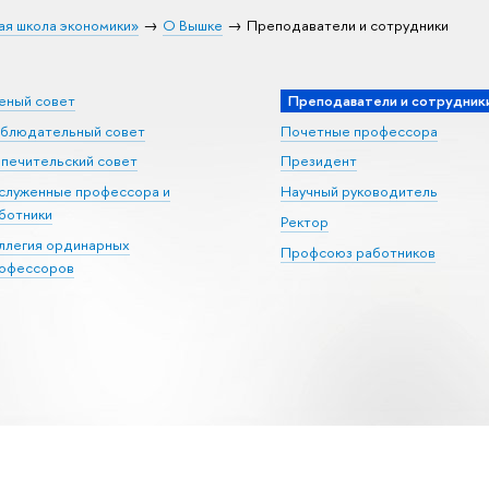
ая школа экономики»
О Вышке
Преподаватели и сотрудники
еный совет
Преподаватели и сотрудник
блюдательный совет
Почетные профессора
печительский совет
Президент
служенные профессора и
Научный руководитель
ботники
Ректор
ллегия ординарных
Профсоюз работников
офессоров