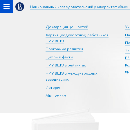
Национальный исследовательский университет «Высш
Декларация ценностей
Уч
Хартия (кодекс этики) работников
На
НИУ ВШЭ
По
Программа развития
За
Цифры и факты
ра
НИУ ВШЭ в рейтингах
Ко
пр
НИУ ВШЭ в международных
ассоциациях
История
Мы помним