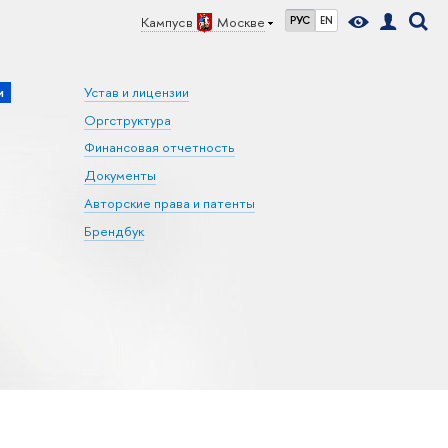
Кампус в
Москве
РУС
EN
и
Устав и лицензии
Оргструктура
Финансовая отчетность
Документы
Авторские права и патенты
Брендбук