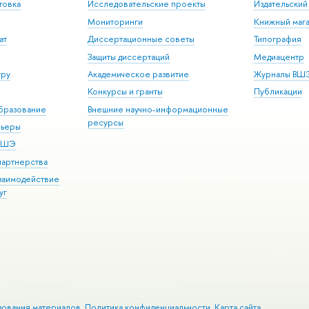
товка
Исследовательские проекты
Издательски
Мониторинги
Книжный мага
ат
Диссертационные советы
Типография
Защиты диссертаций
Медиацентр
уру
Академическое развитие
Журналы ВШ
Конкурсы и гранты
Публикации
бразование
Внешние научно-информационные
ресурсы
рьеры
 ВШЭ
партнерства
взаимодействие
уг
зования материалов
Политика конфиденциальности
Карта сайта