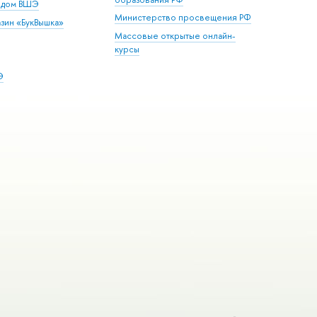
й дом ВШЭ
Министерство просвещения РФ
зин «БукВышка»
Массовые открытые онлайн-
курсы
Э