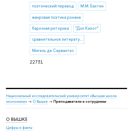
поэтический перевод
М.М. Бахтин
жанровая поэтика романа
барочная риторика
"Дон Кихот"
сравнительное литературоведение
Мигель де Сервантес
22731
Национальный исследовательский университет «Высшая школа
экономики»
→
О Вышке
→
Преподаватели и сотрудники
О ВЫШКЕ
ОБ
Цифры и факты
Ли