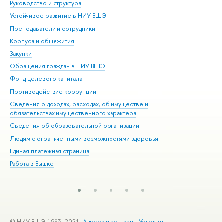
Руководство и структура
Дов
Устойчивое развитие в НИУ ВШЭ
Ол
Преподаватели и сотрудники
При
Корпуса и общежития
Вы
Закупки
При
Обращения граждан в НИУ ВШЭ
Ас
Фонд целевого капитала
До
Противодействие коррупции
Цен
Сведения о доходах, расходах, об имуществе и
Би
обязательствах имущественного характера
Об
Сведения об образовательной организации
Обр
Людям с ограниченными возможностями здоровья
Единая платежная страница
Работа в Вышке
© НИУ ВШЭ 1993–2021
Адреса и контакты
Условия