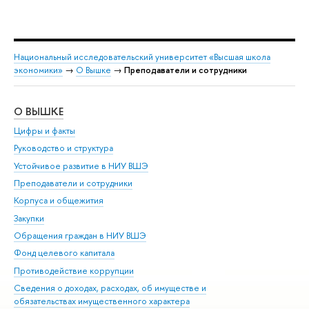
Национальный исследовательский университет «Высшая школа
экономики»
→
О Вышке
→
Преподаватели и сотрудники
О ВЫШКЕ
ОБ
Цифры и факты
Ли
Руководство и структура
Дов
Устойчивое развитие в НИУ ВШЭ
Ол
Преподаватели и сотрудники
При
Корпуса и общежития
Вы
Закупки
При
Обращения граждан в НИУ ВШЭ
Ас
Фонд целевого капитала
До
Противодействие коррупции
Цен
Сведения о доходах, расходах, об имуществе и
Би
обязательствах имущественного характера
Об