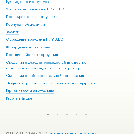
Руководство и структура
Дов
Устойчивое развитие в НИУ ВШЭ
Ол
Преподаватели и сотрудники
При
Корпуса и общежития
Вы
Закупки
При
Обращения граждан в НИУ ВШЭ
Ас
Фонд целевого капитала
До
Противодействие коррупции
Цен
Сведения о доходах, расходах, об имуществе и
Би
обязательствах имущественного характера
Об
Сведения об образовательной организации
Обр
Людям с ограниченными возможностями здоровья
Единая платежная страница
Работа в Вышке
© НИУ ВШЭ 1993–2021
Адреса и контакты
Условия