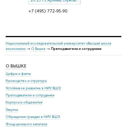
20.15.71 Архивы, службы перевода и др. информационные органы
+7 (495) 772-95-90
Национальный исследовательский университет «Высшая школа
экономики»
→
О Вышке
→
Преподаватели и сотрудники
О ВЫШКЕ
ОБ
Цифры и факты
Ли
Руководство и структура
Дов
Устойчивое развитие в НИУ ВШЭ
Ол
Преподаватели и сотрудники
При
Корпуса и общежития
Вы
Закупки
При
Обращения граждан в НИУ ВШЭ
Ас
Фонд целевого капитала
До