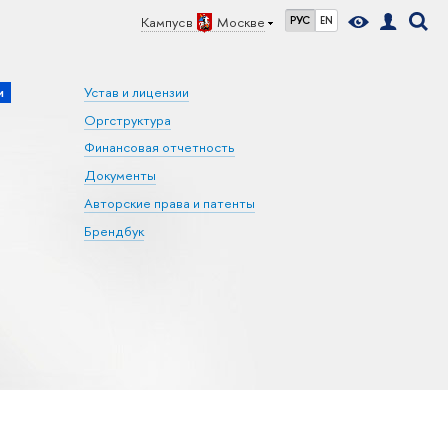
Кампус в
Москве
РУС
EN
и
Устав и лицензии
Оргструктура
Финансовая отчетность
Документы
Авторские права и патенты
Брендбук