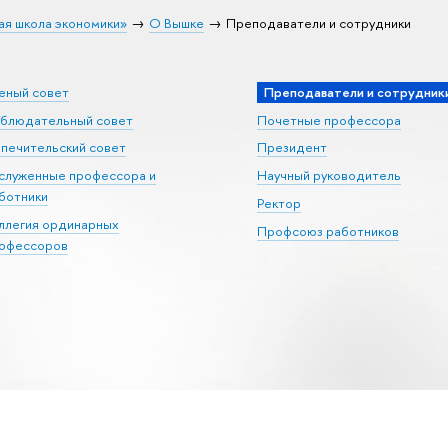
ая школа экономики»
О Вышке
Преподаватели и сотрудники
еный совет
Преподаватели и сотрудник
блюдательный совет
Почетные профессора
печительский совет
Президент
служенные профессора и
Научный руководитель
ботники
Ректор
ллегия ординарных
Профсоюз работников
офессоров