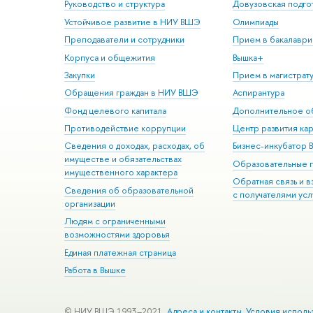
Руководство и структура
Довузовская подго
Устойчивое развитие в НИУ ВШЭ
Олимпиады
Преподаватели и сотрудники
Прием в бакалаври
Корпуса и общежития
Вышка+
Закупки
Прием в магистрат
Обращения граждан в НИУ ВШЭ
Аспирантура
Фонд целевого капитала
Дополнительное о
Противодействие коррупции
Центр развития ка
Сведения о доходах, расходах, об
Бизнес-инкубатор
имуществе и обязательствах
Образовательные 
имущественного характера
Обратная связь и 
Сведения об образовательной
с получателями усл
организации
Людям с ограниченными
возможностями здоровья
Единая платежная страница
Работа в Вышке
© НИУ ВШЭ 1993–2021
Адреса и контакты
Условия исполь