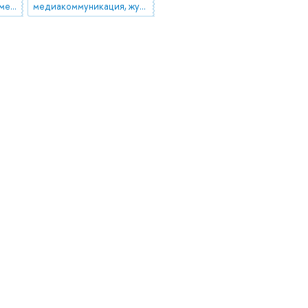
Журналистика, Современные медиа и телевидение
медиакоммуникация, журналистика, data-журналистика