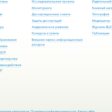
товка
Исследовательские проекты
Издательски
Мониторинги
Книжный мага
ат
Диссертационные советы
Типография
Защиты диссертаций
Медиацентр
уру
Академическое развитие
Журналы ВШ
Конкурсы и гранты
Публикации
бразование
Внешние научно-информационные
ресурсы
рьеры
 ВШЭ
партнерства
взаимодействие
уг
зования материалов
Политика конфиденциальности
Карта сайта