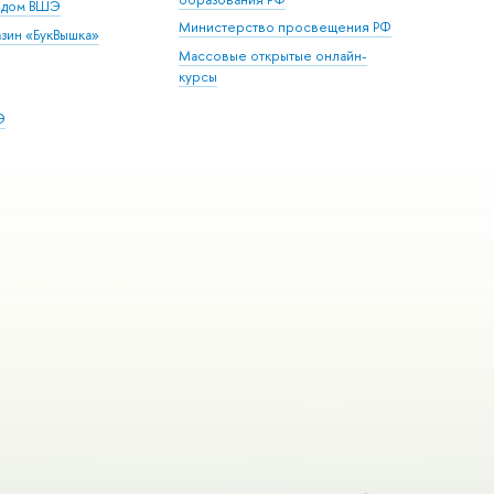
й дом ВШЭ
Министерство просвещения РФ
зин «БукВышка»
Массовые открытые онлайн-
курсы
Э