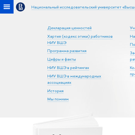
Национальный исследовательский университет «Высш
Декларация ценностей
Уч
Хартия (кодекс этики) работников
На
НИУ ВШЭ
По
Программа развития
За
Цифры и факты
ра
НИУ ВШЭ в рейтингах
Ко
пр
НИУ ВШЭ в международных
ассоциациях
История
Мы помним