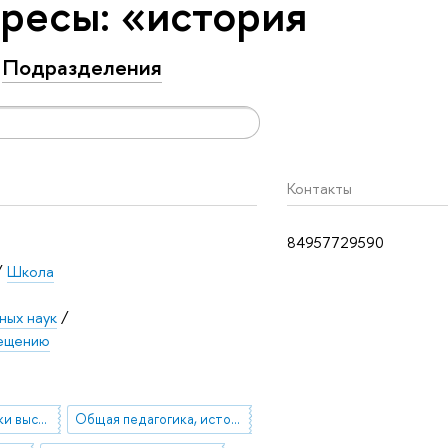
ресы: «история
Подразделения
Контакты
84957729590
/
Школа
ных наук
/
вещению
история педагогики высшей профессиональной школы
Общая педагогика, история педагогики и образования