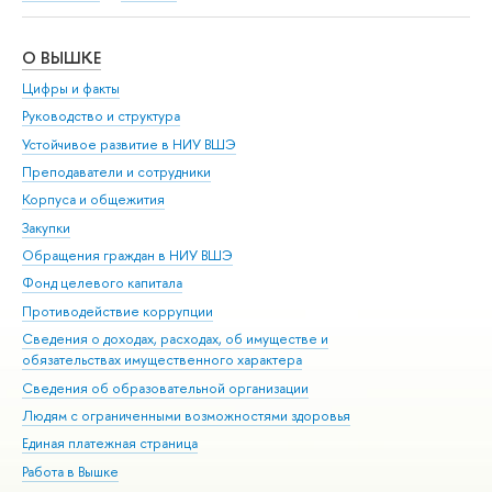
О ВЫШКЕ
ОБ
Цифры и факты
Ли
Руководство и структура
Дов
Устойчивое развитие в НИУ ВШЭ
Ол
Преподаватели и сотрудники
При
Корпуса и общежития
Вы
Закупки
При
Обращения граждан в НИУ ВШЭ
Ас
Фонд целевого капитала
До
Противодействие коррупции
Цен
Сведения о доходах, расходах, об имуществе и
Би
обязательствах имущественного характера
Об
Сведения об образовательной организации
Обр
Людям с ограниченными возможностями здоровья
Единая платежная страница
Работа в Вышке