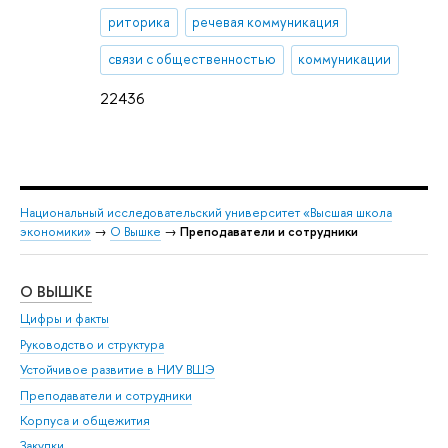
риторика
речевая коммуникация
связи с общественностью
коммуникации
22436
Национальный исследовательский университет «Высшая школа
экономики»
→
О Вышке
→
Преподаватели и сотрудники
О ВЫШКЕ
ОБ
Цифры и факты
Ли
Руководство и структура
Дов
Устойчивое развитие в НИУ ВШЭ
Ол
Преподаватели и сотрудники
При
Корпуса и общежития
Вы
Закупки
При