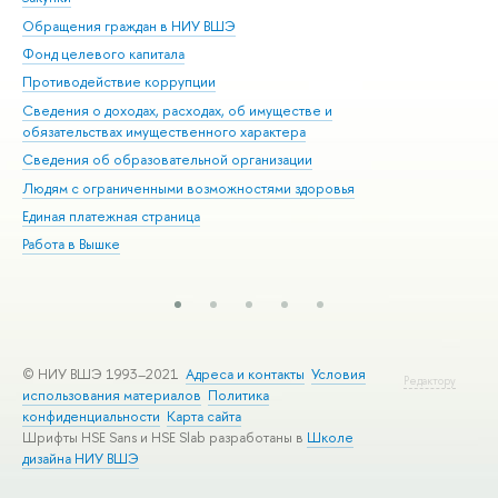
Обращения граждан в НИУ ВШЭ
Ас
Фонд целевого капитала
До
Противодействие коррупции
Цен
Сведения о доходах, расходах, об имуществе и
Би
обязательствах имущественного характера
Об
Сведения об образовательной организации
Обр
Людям с ограниченными возможностями здоровья
Единая платежная страница
Работа в Вышке
© НИУ ВШЭ 1993–2021
Адреса и контакты
Условия
Редактору
использования материалов
Политика
конфиденциальности
Карта сайта
Шрифты HSE Sans и HSE Slab разработаны в
Школе
дизайна НИУ ВШЭ