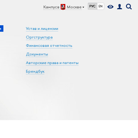
Кампус в
Москве
РУС
EN
и
Устав и лицензии
Оргструктура
Финансовая отчетность
Документы
Авторские права и патенты
Брендбук