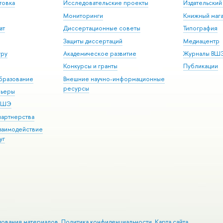
товка
Исследовательские проекты
Издательски
Мониторинги
Книжный мага
ат
Диссертационные советы
Типография
Защиты диссертаций
Медиацентр
уру
Академическое развитие
Журналы ВШ
Конкурсы и гранты
Публикации
бразование
Внешние научно-информационные
ресурсы
рьеры
 ВШЭ
партнерства
взаимодействие
уг
зования материалов
Политика конфиденциальности
Карта сайта