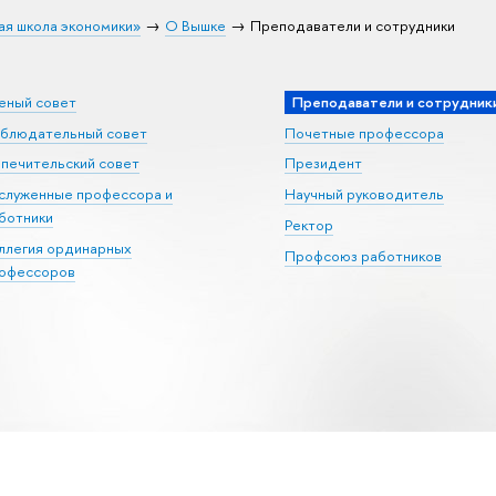
ая школа экономики»
О Вышке
Преподаватели и сотрудники
еный совет
Преподаватели и сотрудник
блюдательный совет
Почетные профессора
печительский совет
Президент
служенные профессора и
Научный руководитель
ботники
Ректор
ллегия ординарных
Профсоюз работников
офессоров