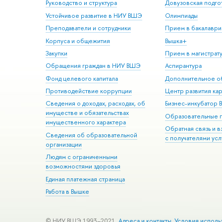
Руководство и структура
Довузовская подго
Устойчивое развитие в НИУ ВШЭ
Олимпиады
Преподаватели и сотрудники
Прием в бакалаври
Корпуса и общежития
Вышка+
Закупки
Прием в магистрат
Обращения граждан в НИУ ВШЭ
Аспирантура
Фонд целевого капитала
Дополнительное о
Противодействие коррупции
Центр развития ка
Сведения о доходах, расходах, об
Бизнес-инкубатор
имуществе и обязательствах
Образовательные 
имущественного характера
Обратная связь и 
Сведения об образовательной
с получателями усл
организации
Людям с ограниченными
возможностями здоровья
Единая платежная страница
Работа в Вышке
© НИУ ВШЭ 1993–2021
Адреса и контакты
Условия исполь