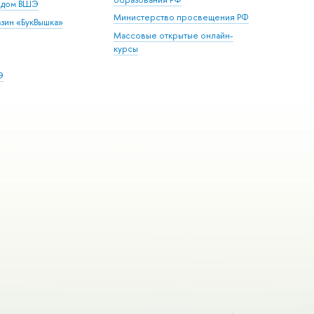
й дом ВШЭ
Министерство просвещения РФ
зин «БукВышка»
Массовые открытые онлайн-
курсы
Э