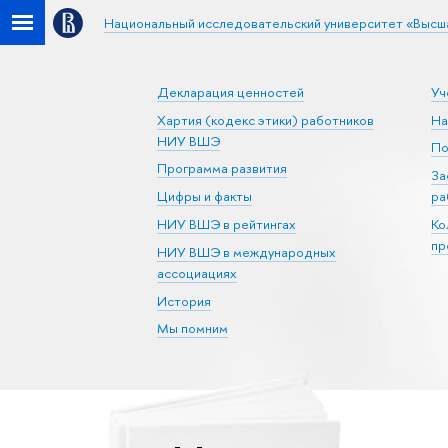
Национальный исследовательский университет «Высш
Декларация ценностей
Уч
Хартия (кодекс этики) работников
На
НИУ ВШЭ
По
Программа развития
За
Цифры и факты
ра
НИУ ВШЭ в рейтингах
Ко
пр
НИУ ВШЭ в международных
ассоциациях
История
Мы помним