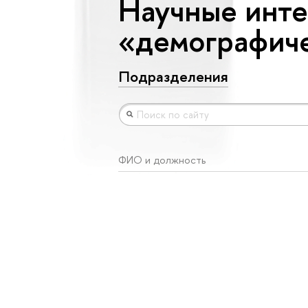
Научные инте
«демографич
Подразделения
ФИО и должность