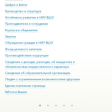
Цифры и факты
Ли
Руководство и структура
Дов
Устойчивое развитие в НИУ ВШЭ
Ол
Преподаватели и сотрудники
При
Корпуса и общежития
Вы
Закупки
При
Обращения граждан в НИУ ВШЭ
Ас
Фонд целевого капитала
До
Противодействие коррупции
Цен
Сведения о доходах, расходах, об имуществе и
Би
обязательствах имущественного характера
Об
Сведения об образовательной организации
Обр
Людям с ограниченными возможностями здоровья
Единая платежная страница
Работа в Вышке