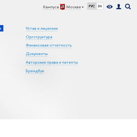
Кампус в
Москве
РУС
EN
и
Устав и лицензии
Оргструктура
Финансовая отчетность
Документы
Авторские права и патенты
Брендбук