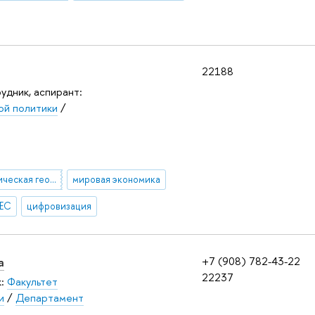
22188
удник, аспирант:
ой политики
/
новая экономическая география
мировая экономика
 ЕС
цифровизация
а
+7 (908) 782-43-22
22237
к:
Факультет
и
/
Департамент