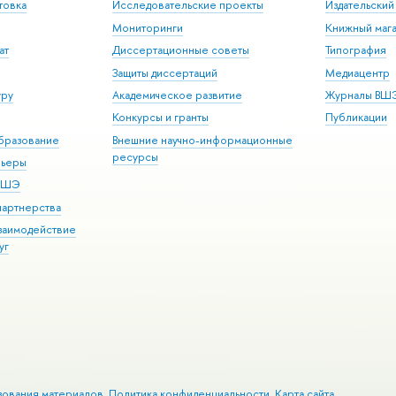
товка
Исследовательские проекты
Издательски
Мониторинги
Книжный мага
ат
Диссертационные советы
Типография
Защиты диссертаций
Медиацентр
уру
Академическое развитие
Журналы ВШ
Конкурсы и гранты
Публикации
бразование
Внешние научно-информационные
ресурсы
рьеры
 ВШЭ
партнерства
взаимодействие
уг
зования материалов
Политика конфиденциальности
Карта сайта