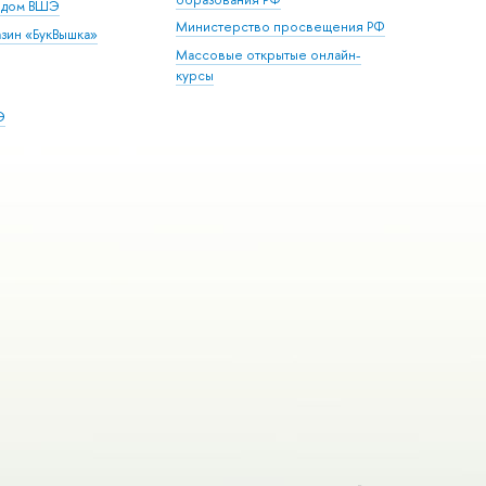
й дом ВШЭ
Министерство просвещения РФ
зин «БукВышка»
Массовые открытые онлайн-
курсы
Э