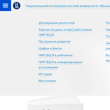
Национальный исследовательский университет «Высш
Декларация ценностей
Уч
Хартия (кодекс этики) работников
На
НИУ ВШЭ
По
Программа развития
За
Цифры и факты
ра
НИУ ВШЭ в рейтингах
Ко
пр
НИУ ВШЭ в международных
ассоциациях
История
Мы помним