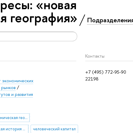
ресы: «новая
я география»
Подразделени
Контакты
+7 (495) 772-95-90
22198
т экономических
 рынков
/
утов и развития
новая экономическая география
экономическая история России
человеческий капитал