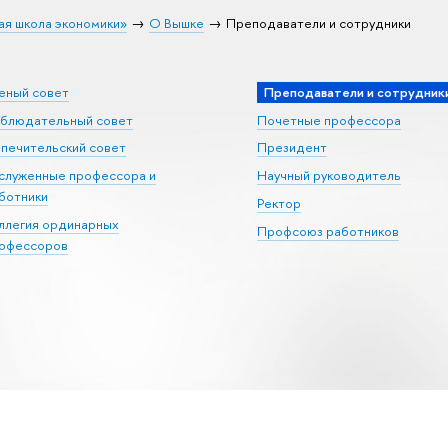
ая школа экономики»
О Вышке
Преподаватели и сотрудники
еный совет
Преподаватели и сотрудник
блюдательный совет
Почетные профессора
печительский совет
Президент
служенные профессора и
Научный руководитель
ботники
Ректор
ллегия ординарных
Профсоюз работников
офессоров