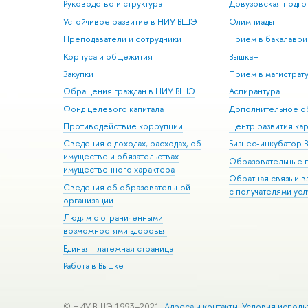
Руководство и структура
Довузовская подго
Устойчивое развитие в НИУ ВШЭ
Олимпиады
Преподаватели и сотрудники
Прием в бакалаври
Корпуса и общежития
Вышка+
Закупки
Прием в магистрат
Обращения граждан в НИУ ВШЭ
Аспирантура
Фонд целевого капитала
Дополнительное о
Противодействие коррупции
Центр развития ка
Сведения о доходах, расходах, об
Бизнес-инкубатор
имуществе и обязательствах
Образовательные 
имущественного характера
Обратная связь и 
Сведения об образовательной
с получателями усл
организации
Людям с ограниченными
возможностями здоровья
Единая платежная страница
Работа в Вышке
© НИУ ВШЭ 1993–2021
Адреса и контакты
Условия исполь