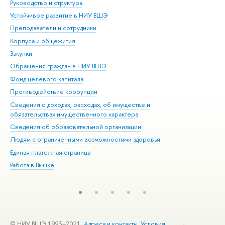
Руководство и структура
Дов
Устойчивое развитие в НИУ ВШЭ
Ол
Преподаватели и сотрудники
При
Корпуса и общежития
Вы
Закупки
При
Обращения граждан в НИУ ВШЭ
Ас
Фонд целевого капитала
До
Противодействие коррупции
Цен
Сведения о доходах, расходах, об имуществе и
Би
обязательствах имущественного характера
Об
Сведения об образовательной организации
Обр
Людям с ограниченными возможностями здоровья
Единая платежная страница
Работа в Вышке
© НИУ ВШЭ 1993–2021
Адреса и контакты
Условия