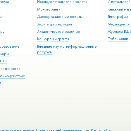
товка
Исследовательские проекты
Издательски
Мониторинги
Книжный мага
ат
Диссертационные советы
Типография
Защиты диссертаций
Медиацентр
уру
Академическое развитие
Журналы ВШ
Конкурсы и гранты
Публикации
бразование
Внешние научно-информационные
ресурсы
рьеры
 ВШЭ
партнерства
взаимодействие
уг
зования материалов
Политика конфиденциальности
Карта сайта