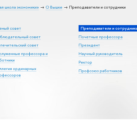
ая школа экономики»
О Вышке
Преподаватели и сотрудники
еный совет
Преподаватели и сотрудник
блюдательный совет
Почетные профессора
печительский совет
Президент
служенные профессора и
Научный руководитель
ботники
Ректор
ллегия ординарных
Профсоюз работников
офессоров