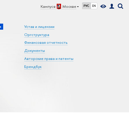
Кампус в
Москве
РУС
EN
и
Устав и лицензии
Оргструктура
Финансовая отчетность
Документы
Авторские права и патенты
Брендбук