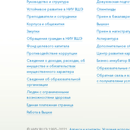
Руководство и структура
Довузовская подго
Устойчивое развитие в НИУ ВШЭ
Олимпиады
Преподаватели и сотрудники
Прием в бакалаври
Корпуса и общежития
Вышка+
Закупки
Прием в магистрат
Обращения граждан в НИУ ВШЭ
Аспирантура
Фонд целевого капитала
Дополнительное о
Противодействие коррупции
Центр развития ка
Сведения о доходах, расходах, об
Бизнес-инкубатор
имуществе и обязательствах
Образовательные 
имущественного характера
Обратная связь и 
Сведения об образовательной
с получателями усл
организации
Людям с ограниченными
возможностями здоровья
Единая платежная страница
Работа в Вышке
© НИУ ВШЭ 1993–2021
Адреса и контакты
Условия исполь