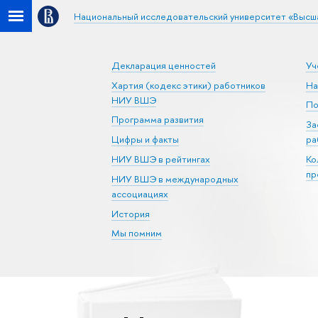
Национальный исследовательский университет «Высш
Декларация ценностей
Уч
Хартия (кодекс этики) работников
На
НИУ ВШЭ
По
Программа развития
За
Цифры и факты
ра
НИУ ВШЭ в рейтингах
Ко
пр
НИУ ВШЭ в международных
ассоциациях
История
Мы помним