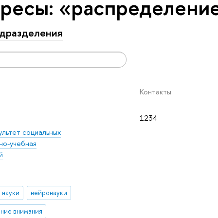
ресы: «распределени
дразделения
Контакты
1234
ультет социальных
но-учебная
й
 науки
нейронауки
ние внимания