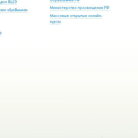
й дом ВШЭ
Министерство просвещения РФ
зин «БукВышка»
Массовые открытые онлайн-
курсы
Э