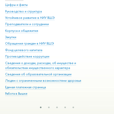
Цифры и факты
Ли
Руководство и структура
Дов
Устойчивое развитие в НИУ ВШЭ
Ол
Преподаватели и сотрудники
При
Корпуса и общежития
Вы
Закупки
При
Обращения граждан в НИУ ВШЭ
Ас
Фонд целевого капитала
До
Противодействие коррупции
Цен
Сведения о доходах, расходах, об имуществе и
Би
обязательствах имущественного характера
Об
Сведения об образовательной организации
Обр
Людям с ограниченными возможностями здоровья
Единая платежная страница
Работа в Вышке