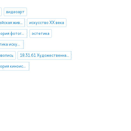
видеоарт
западноевропейская живопись XVII-XIX веков
искусство ХХ века
история и теория фотографии
эстетика
02.61.31 Эстетика искусства
ивопись
18.31.61 Художественная фотография
18.67.07 Теория киноискусства