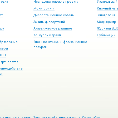
товка
Исследовательские проекты
Издательски
Мониторинги
Книжный мага
ат
Диссертационные советы
Типография
Защиты диссертаций
Медиацентр
уру
Академическое развитие
Журналы ВШ
Конкурсы и гранты
Публикации
бразование
Внешние научно-информационные
ресурсы
рьеры
 ВШЭ
партнерства
взаимодействие
уг
зования материалов
Политика конфиденциальности
Карта сайта