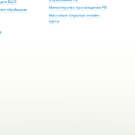
й дом ВШЭ
Министерство просвещения РФ
зин «БукВышка»
Массовые открытые онлайн-
курсы
Э