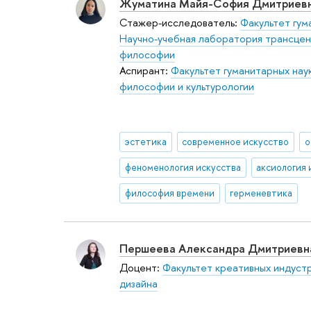
Жуматина Майя-София Дмитриев
Стажер-исследователь:
Факультет гум
Научно-учебная лаборатория трансце
философии
Аспирант:
Факультет гуманитарных нау
философии и культурологии
эстетика
современное искусство
о
феноменология искусства
аксиология 
философия времени
герменевтика
Першеева Александра Дмитриевн
Доцент:
Факультет креативных индуст
дизайна