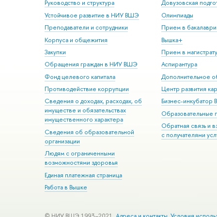
Руководство и структура
Довузовская подго
Устойчивое развитие в НИУ ВШЭ
Олимпиады
Преподаватели и сотрудники
Прием в бакалаври
Корпуса и общежития
Вышка+
Закупки
Прием в магистрат
Обращения граждан в НИУ ВШЭ
Аспирантура
Фонд целевого капитала
Дополнительное о
Противодействие коррупции
Центр развития ка
Сведения о доходах, расходах, об
Бизнес-инкубатор
имуществе и обязательствах
Образовательные 
имущественного характера
Обратная связь и 
Сведения об образовательной
с получателями усл
организации
Людям с ограниченными
возможностями здоровья
Единая платежная страница
Работа в Вышке
© НИУ ВШЭ 1993–2021
Адреса и контакты
Условия исполь