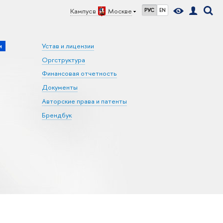
Кампус в
Москве
РУС
EN
и
Устав и лицензии
Оргструктура
Финансовая отчетность
Документы
Авторские права и патенты
Брендбук