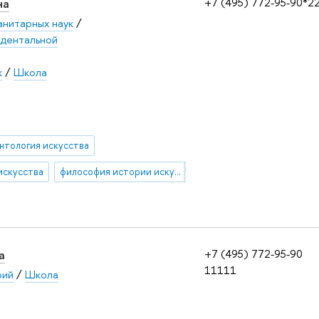
на
+7 (495) 772-95-90*2
анитарных наук
/
ндентальной
к
/
Школа
нтология искусства
искусства
философия истории искусства
а
+7 (495) 772-95-90
11111
рий
/
Школа