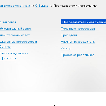
ая школа экономики»
О Вышке
Преподаватели и сотрудники
еный совет
Преподаватели и сотрудник
блюдательный совет
Почетные профессора
печительский совет
Президент
служенные профессора и
Научный руководитель
ботники
Ректор
ллегия ординарных
Профсоюз работников
офессоров