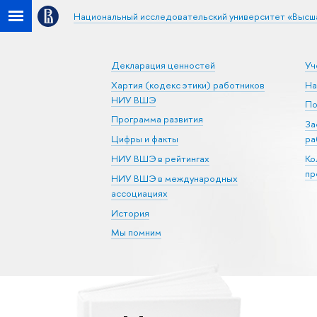
Национальный исследовательский университет «Высш
Декларация ценностей
Уч
Хартия (кодекс этики) работников
На
НИУ ВШЭ
По
Программа развития
За
Цифры и факты
ра
НИУ ВШЭ в рейтингах
Ко
пр
НИУ ВШЭ в международных
ассоциациях
История
Мы помним