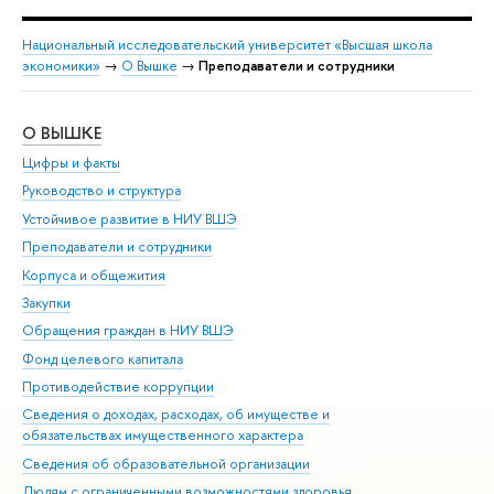
Национальный исследовательский университет «Высшая школа
экономики»
→
О Вышке
→
Преподаватели и сотрудники
О ВЫШКЕ
ОБ
Цифры и факты
Ли
Руководство и структура
Дов
Устойчивое развитие в НИУ ВШЭ
Ол
Преподаватели и сотрудники
При
Корпуса и общежития
Вы
Закупки
При
Обращения граждан в НИУ ВШЭ
Ас
Фонд целевого капитала
До
Противодействие коррупции
Цен
Сведения о доходах, расходах, об имуществе и
Би
обязательствах имущественного характера
Об
Сведения об образовательной организации
Обр
Людям с ограниченными возможностями здоровья