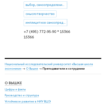
выбор, самоопределение, субъектность
смыслотворчество
имплицитное самоопределние
+7 (495) 772-95-90 * 15366
15366
Национальный исследовательский университет «Высшая школа
экономики»
→
О Вышке
→
Преподаватели и сотрудники
О ВЫШКЕ
ОБ
Цифры и факты
Ли
Руководство и структура
Дов
Устойчивое развитие в НИУ ВШЭ
Ол