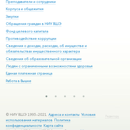
Преподаватели и сотрудники
При
Корпуса и общежития
Вы
Закупки
При
Обращения граждан в НИУ ВШЭ
Ас
Фонд целевого капитала
До
Противодействие коррупции
Цен
Сведения о доходах, расходах, об имуществе и
Би
обязательствах имущественного характера
Об
Сведения об образовательной организации
Обр
Людям с ограниченными возможностями здоровья
Единая платежная страница
Работа в Вышке
© НИУ ВШЭ 1993–2021
Адреса и контакты
Условия
Редактору
использования материалов
Политика
конфиденциальности
Карта сайта