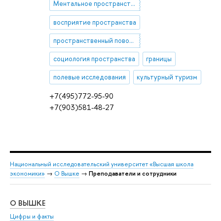
Ментальное пространство города
восприятие пространства
пространственный поворот
социология пространства
границы
полевые исследования
культурный туризм
+7(495)772-95-90
+7(903)581-48-27
Национальный исследовательский университет «Высшая школа
экономики»
→
О Вышке
→
Преподаватели и сотрудники
О ВЫШКЕ
ОБ
Цифры и факты
Ли