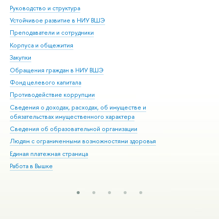
Руководство и структура
Дов
Устойчивое развитие в НИУ ВШЭ
Ол
Преподаватели и сотрудники
При
Корпуса и общежития
Вы
Закупки
При
Обращения граждан в НИУ ВШЭ
Ас
Фонд целевого капитала
До
Противодействие коррупции
Цен
Сведения о доходах, расходах, об имуществе и
Би
обязательствах имущественного характера
Об
Сведения об образовательной организации
Обр
Людям с ограниченными возможностями здоровья
Единая платежная страница
Работа в Вышке