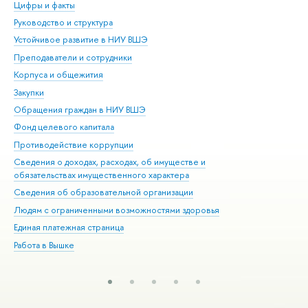
Цифры и факты
Ли
Руководство и структура
Дов
Устойчивое развитие в НИУ ВШЭ
Ол
Преподаватели и сотрудники
При
Корпуса и общежития
Вы
Закупки
При
Обращения граждан в НИУ ВШЭ
Ас
Фонд целевого капитала
До
Противодействие коррупции
Цен
Сведения о доходах, расходах, об имуществе и
Би
обязательствах имущественного характера
Об
Сведения об образовательной организации
Обр
Людям с ограниченными возможностями здоровья
Единая платежная страница
Работа в Вышке