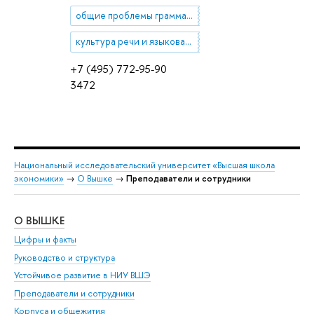
общие проблемы грамматики
культура речи и языковая норма
+7 (495) 772-95-90
3472
Национальный исследовательский университет «Высшая школа
экономики»
→
О Вышке
→
Преподаватели и сотрудники
О ВЫШКЕ
ОБ
Цифры и факты
Ли
Руководство и структура
Дов
Устойчивое развитие в НИУ ВШЭ
Ол
Преподаватели и сотрудники
При
Корпуса и общежития
Вы