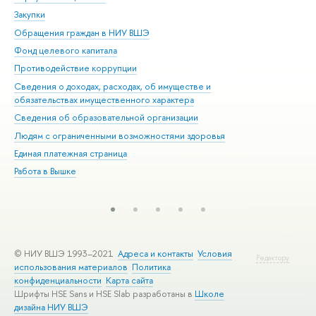
Закупки
При
Обращения граждан в НИУ ВШЭ
Ас
Фонд целевого капитала
До
Противодействие коррупции
Цен
Сведения о доходах, расходах, об имуществе и
Би
обязательствах имущественного характера
Об
Сведения об образовательной организации
Обр
Людям с ограниченными возможностями здоровья
Единая платежная страница
Работа в Вышке
© НИУ ВШЭ 1993–2021
Адреса и контакты
Условия
Редактору
использования материалов
Политика
конфиденциальности
Карта сайта
Шрифты HSE Sans и HSE Slab разработаны в
Школе
дизайна НИУ ВШЭ