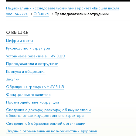
Национальный исследовательский университет «Высшая школа
экономики»
→
О Вышке
→
Преподаватели и сотрудники
О ВЫШКЕ
ОБ
Цифры и факты
Ли
Руководство и структура
Дов
Устойчивое развитие в НИУ ВШЭ
Ол
Преподаватели и сотрудники
При
Корпуса и общежития
Вы
Закупки
При
Обращения граждан в НИУ ВШЭ
Ас
Фонд целевого капитала
До
Противодействие коррупции
Цен
Сведения о доходах, расходах, об имуществе и
Би
обязательствах имущественного характера
Об
Сведения об образовательной организации
Обр
Людям с ограниченными возможностями здоровья