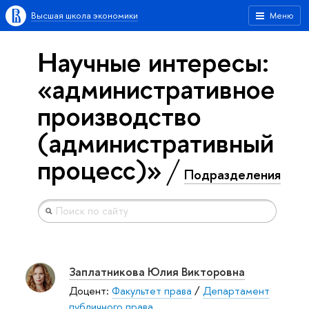
Высшая школа экономики
Меню
Научные интересы:
«административное
производство
(административный
процесс)»
Подразделения
Заплатникова Юлия Викторовна
Доцент:
Факультет права
/
Департамент
публичного права