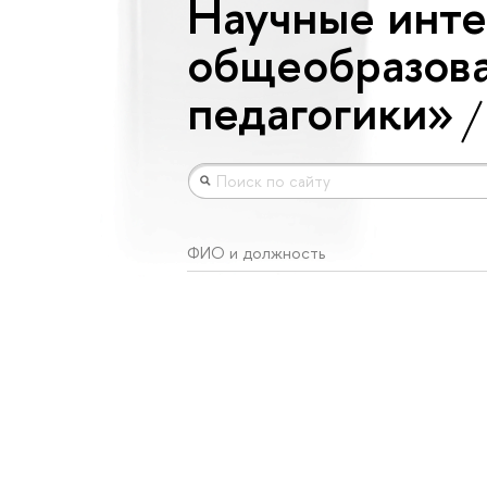
Научные инте
общеобразова
педагогики»
ФИО и должность