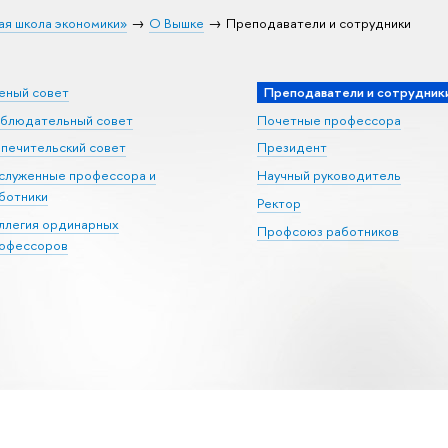
ая школа экономики»
О Вышке
Преподаватели и сотрудники
еный совет
Преподаватели и сотрудник
блюдательный совет
Почетные профессора
печительский совет
Президент
служенные профессора и
Научный руководитель
ботники
Ректор
ллегия ординарных
Профсоюз работников
офессоров