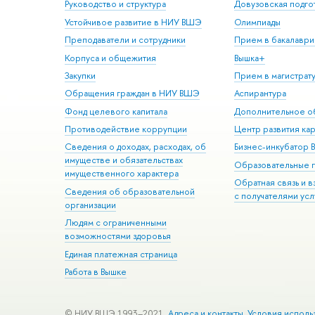
Руководство и структура
Довузовская подго
Устойчивое развитие в НИУ ВШЭ
Олимпиады
Преподаватели и сотрудники
Прием в бакалаври
Корпуса и общежития
Вышка+
Закупки
Прием в магистрат
Обращения граждан в НИУ ВШЭ
Аспирантура
Фонд целевого капитала
Дополнительное о
Противодействие коррупции
Центр развития ка
Сведения о доходах, расходах, об
Бизнес-инкубатор
имуществе и обязательствах
Образовательные 
имущественного характера
Обратная связь и 
Сведения об образовательной
с получателями усл
организации
Людям с ограниченными
возможностями здоровья
Единая платежная страница
Работа в Вышке
© НИУ ВШЭ 1993–2021
Адреса и контакты
Условия исполь