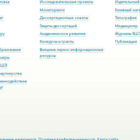
товка
Исследовательские проекты
Издательски
Мониторинги
Книжный мага
ат
Диссертационные советы
Типография
Защиты диссертаций
Медиацентр
уру
Академическое развитие
Журналы ВШ
Конкурсы и гранты
Публикации
бразование
Внешние научно-информационные
ресурсы
рьеры
 ВШЭ
партнерства
взаимодействие
уг
зования материалов
Политика конфиденциальности
Карта сайта