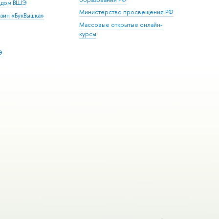
й дом ВШЭ
Министерство просвещения РФ
зин «БукВышка»
Массовые открытые онлайн-
курсы
Э