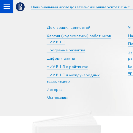
Национальный исследовательский университет «Высш
Декларация ценностей
Уч
Хартия (кодекс этики) работников
На
НИУ ВШЭ
По
Программа развития
За
Цифры и факты
ра
НИУ ВШЭ в рейтингах
Ко
пр
НИУ ВШЭ в международных
ассоциациях
История
Мы помним