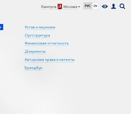
Кампус в
Москве
РУС
EN
и
Устав и лицензии
Оргструктура
Финансовая отчетность
Документы
Авторские права и патенты
Брендбук