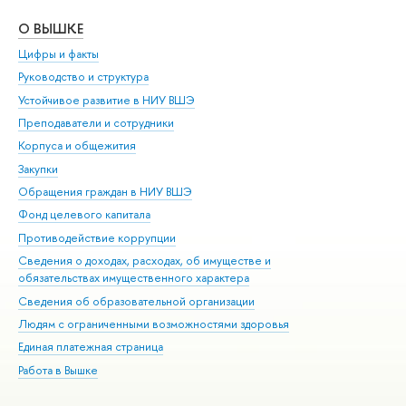
О ВЫШКЕ
ОБ
Цифры и факты
Ли
Руководство и структура
Дов
Устойчивое развитие в НИУ ВШЭ
Ол
Преподаватели и сотрудники
При
Корпуса и общежития
Вы
Закупки
При
Обращения граждан в НИУ ВШЭ
Ас
Фонд целевого капитала
До
Противодействие коррупции
Цен
Сведения о доходах, расходах, об имуществе и
Би
обязательствах имущественного характера
Об
Сведения об образовательной организации
Обр
Людям с ограниченными возможностями здоровья
Единая платежная страница
Работа в Вышке