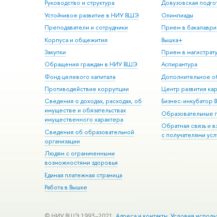
Руководство и структура
Довузовская подго
Устойчивое развитие в НИУ ВШЭ
Олимпиады
Преподаватели и сотрудники
Прием в бакалаври
Корпуса и общежития
Вышка+
Закупки
Прием в магистрат
Обращения граждан в НИУ ВШЭ
Аспирантура
Фонд целевого капитала
Дополнительное о
Противодействие коррупции
Центр развития ка
Сведения о доходах, расходах, об
Бизнес-инкубатор
имуществе и обязательствах
Образовательные 
имущественного характера
Обратная связь и 
Сведения об образовательной
с получателями усл
организации
Людям с ограниченными
возможностями здоровья
Единая платежная страница
Работа в Вышке
© НИУ ВШЭ 1993–2021
Адреса и контакты
Условия исполь