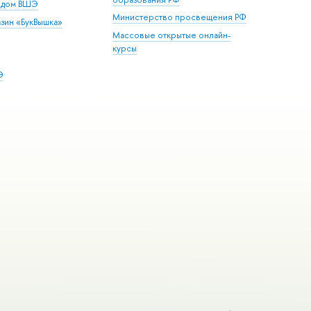
й дом ВШЭ
Министерство просвещения РФ
зин «БукВышка»
Массовые открытые онлайн-
курсы
Э