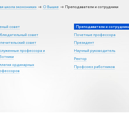
ая школа экономики»
О Вышке
Преподаватели и сотрудники
еный совет
Преподаватели и сотрудник
блюдательный совет
Почетные профессора
печительский совет
Президент
служенные профессора и
Научный руководитель
ботники
Ректор
ллегия ординарных
Профсоюз работников
офессоров