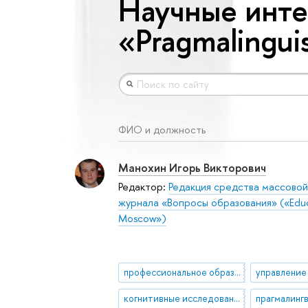
Научные инте
«Pragmalinguis
ФИО и должность
Манохин Игорь Викторович
Редактор:
Редакция средства массово
журнала «Вопросы образования» («Educa
Moscow»)
профессиональное образование
когнитивные исследования
прагмалинг