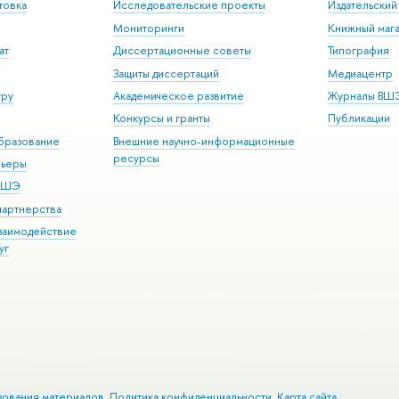
товка
Исследовательские проекты
Издательски
Мониторинги
Книжный мага
ат
Диссертационные советы
Типография
Защиты диссертаций
Медиацентр
уру
Академическое развитие
Журналы ВШ
Конкурсы и гранты
Публикации
бразование
Внешние научно-информационные
ресурсы
рьеры
 ВШЭ
партнерства
взаимодействие
уг
зования материалов
Политика конфиденциальности
Карта сайта