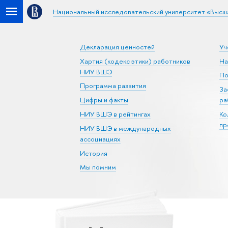
Национальный исследовательский университет «Высш
Декларация ценностей
Уч
Хартия (кодекс этики) работников
На
НИУ ВШЭ
По
Программа развития
За
Цифры и факты
ра
НИУ ВШЭ в рейтингах
Ко
пр
НИУ ВШЭ в международных
ассоциациях
История
Мы помним