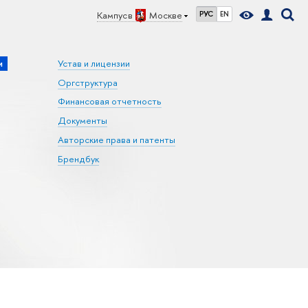
Кампус в
Москве
РУС
EN
и
Устав и лицензии
Оргструктура
Финансовая отчетность
Документы
Авторские права и патенты
Брендбук