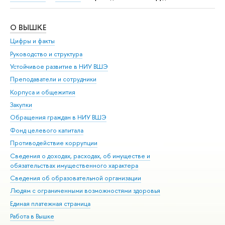
О ВЫШКЕ
ОБ
Цифры и факты
Ли
Руководство и структура
Дов
Устойчивое развитие в НИУ ВШЭ
Ол
Преподаватели и сотрудники
При
Корпуса и общежития
Вы
Закупки
При
Обращения граждан в НИУ ВШЭ
Ас
Фонд целевого капитала
До
Противодействие коррупции
Цен
Сведения о доходах, расходах, об имуществе и
Би
обязательствах имущественного характера
Об
Сведения об образовательной организации
Обр
Людям с ограниченными возможностями здоровья
Единая платежная страница
Работа в Вышке