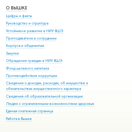
О ВЫШКЕ
ОБ
Цифры и факты
Ли
Руководство и структура
Дов
Устойчивое развитие в НИУ ВШЭ
Ол
Преподаватели и сотрудники
При
Корпуса и общежития
Вы
Закупки
При
Обращения граждан в НИУ ВШЭ
Ас
Фонд целевого капитала
До
Противодействие коррупции
Цен
Сведения о доходах, расходах, об имуществе и
Би
обязательствах имущественного характера
Об
Сведения об образовательной организации
Обр
Людям с ограниченными возможностями здоровья
Единая платежная страница
Работа в Вышке