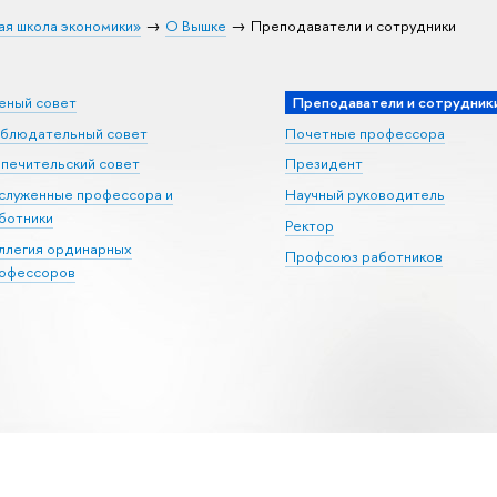
ая школа экономики»
О Вышке
Преподаватели и сотрудники
еный совет
Преподаватели и сотрудник
блюдательный совет
Почетные профессора
печительский совет
Президент
служенные профессора и
Научный руководитель
ботники
Ректор
ллегия ординарных
Профсоюз работников
офессоров