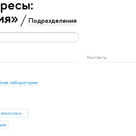
ресы:
ия»
Подразделения
Контакты
бная лаборатория
потребление алкоголя молодежью
ция