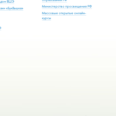
й дом ВШЭ
Министерство просвещения РФ
зин «БукВышка»
Массовые открытые онлайн-
курсы
Э