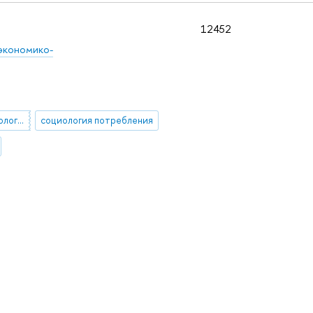
12452
экономико-
экономическая социология
социология потребления