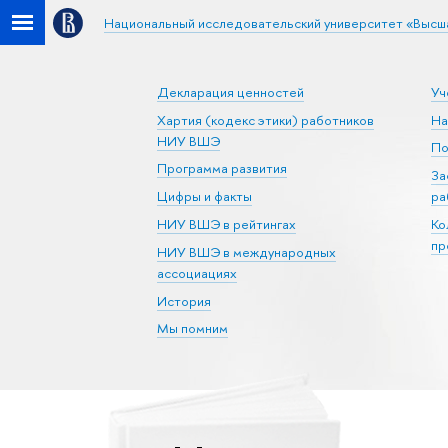
Национальный исследовательский университет «Высш
Декларация ценностей
Уч
Хартия (кодекс этики) работников
На
НИУ ВШЭ
По
Программа развития
За
Цифры и факты
ра
НИУ ВШЭ в рейтингах
Ко
пр
НИУ ВШЭ в международных
ассоциациях
История
Мы помним