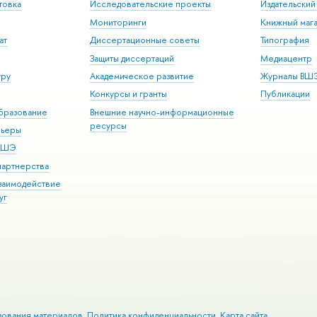
товка
Исследовательские проекты
Издательски
Мониторинги
Книжный мага
ат
Диссертационные советы
Типография
Защиты диссертаций
Медиацентр
уру
Академическое развитие
Журналы ВШ
Конкурсы и гранты
Публикации
бразование
Внешние научно-информационные
ресурсы
рьеры
 ВШЭ
партнерства
взаимодействие
уг
зования материалов
Политика конфиденциальности
Карта сайта