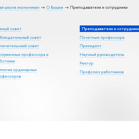
ая школа экономики»
О Вышке
Преподаватели и сотрудники
еный совет
Преподаватели и сотрудник
блюдательный совет
Почетные профессора
печительский совет
Президент
служенные профессора и
Научный руководитель
ботники
Ректор
ллегия ординарных
Профсоюз работников
офессоров