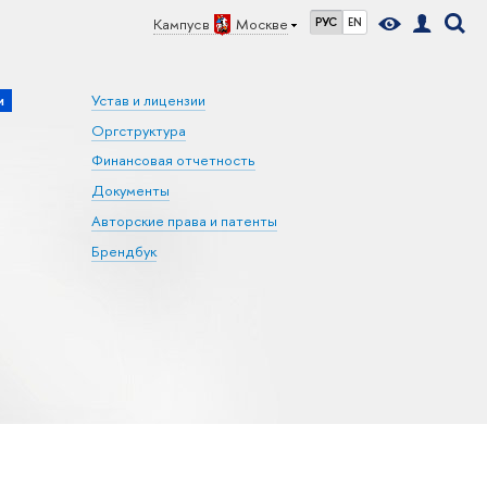
Кампус в
Москве
РУС
EN
и
Устав и лицензии
Оргструктура
Финансовая отчетность
Документы
Авторские права и патенты
Брендбук