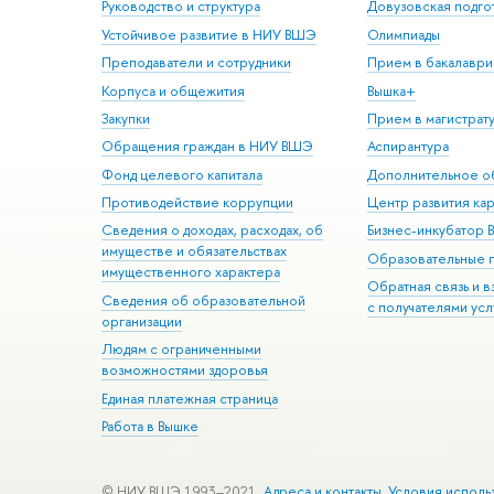
Руководство и структура
Довузовская подго
Устойчивое развитие в НИУ ВШЭ
Олимпиады
Преподаватели и сотрудники
Прием в бакалаври
Корпуса и общежития
Вышка+
Закупки
Прием в магистрат
Обращения граждан в НИУ ВШЭ
Аспирантура
Фонд целевого капитала
Дополнительное о
Противодействие коррупции
Центр развития ка
Сведения о доходах, расходах, об
Бизнес-инкубатор
имуществе и обязательствах
Образовательные 
имущественного характера
Обратная связь и 
Сведения об образовательной
с получателями усл
организации
Людям с ограниченными
возможностями здоровья
Единая платежная страница
Работа в Вышке
© НИУ ВШЭ 1993–2021
Адреса и контакты
Условия исполь