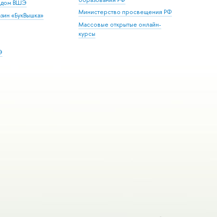
й дом ВШЭ
Министерство просвещения РФ
зин «БукВышка»
Массовые открытые онлайн-
курсы
Э