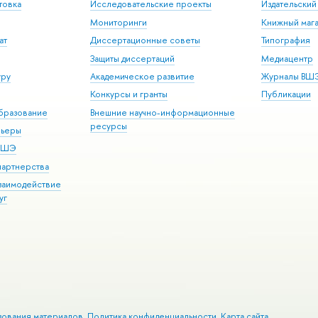
товка
Исследовательские проекты
Издательски
Мониторинги
Книжный мага
ат
Диссертационные советы
Типография
Защиты диссертаций
Медиацентр
уру
Академическое развитие
Журналы ВШ
Конкурсы и гранты
Публикации
бразование
Внешние научно-информационные
ресурсы
рьеры
 ВШЭ
партнерства
взаимодействие
уг
зования материалов
Политика конфиденциальности
Карта сайта