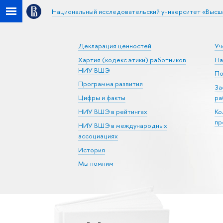
Национальный исследовательский университет «Высш
Декларация ценностей
Уч
Хартия (кодекс этики) работников
На
НИУ ВШЭ
По
Программа развития
За
Цифры и факты
ра
НИУ ВШЭ в рейтингах
Ко
пр
НИУ ВШЭ в международных
ассоциациях
История
Мы помним