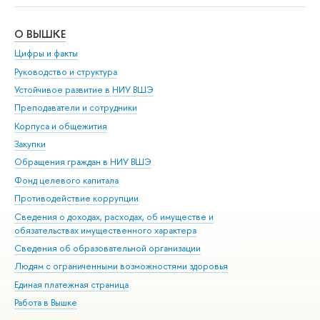
О ВЫШКЕ
ОБ
Цифры и факты
Ли
Руководство и структура
Дов
Устойчивое развитие в НИУ ВШЭ
Ол
Преподаватели и сотрудники
При
Корпуса и общежития
Вы
Закупки
При
Обращения граждан в НИУ ВШЭ
Ас
Фонд целевого капитала
До
Противодействие коррупции
Цен
Сведения о доходах, расходах, об имуществе и
Би
обязательствах имущественного характера
Об
Сведения об образовательной организации
Обр
Людям с ограниченными возможностями здоровья
Единая платежная страница
Работа в Вышке