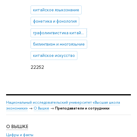
китайское языкознание
фонетика и фонология
графолингвистика китайской письменной семьи
билингвизм и многоязычие
китайское искусство
22252
Национальный исследовательский университет «Высшая школа
экономики»
→
О Вышке
→
Преподаватели и сотрудники
О ВЫШКЕ
ОБ
Цифры и факты
Ли