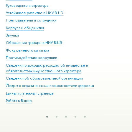
Руководство и структура
Дов
Устойчивое развитие в НИУ ВШЭ
Ол
Преподаватели и сотрудники
При
Корпуса и общежития
Вы
Закупки
При
Обращения граждан в НИУ ВШЭ
Ас
Фонд целевого капитала
До
Противодействие коррупции
Цен
Сведения о доходах, расходах, об имуществе и
Би
обязательствах имущественного характера
Об
Сведения об образовательной организации
Обр
Людям с ограниченными возможностями здоровья
Единая платежная страница
Работа в Вышке