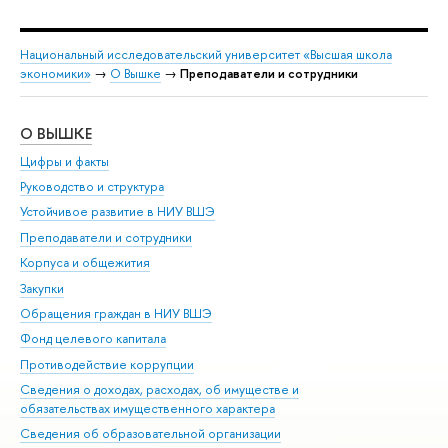
Национальный исследовательский университет «Высшая школа
экономики»
→
О Вышке
→
Преподаватели и сотрудники
О ВЫШКЕ
ОБ
Цифры и факты
Ли
Руководство и структура
Дов
Устойчивое развитие в НИУ ВШЭ
Ол
Преподаватели и сотрудники
При
Корпуса и общежития
Вы
Закупки
При
Обращения граждан в НИУ ВШЭ
Ас
Фонд целевого капитала
До
Противодействие коррупции
Цен
Сведения о доходах, расходах, об имуществе и
Би
обязательствах имущественного характера
Об
Сведения об образовательной организации
Обр