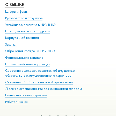
О ВЫШКЕ
ОБ
Цифры и факты
Ли
Руководство и структура
Дов
Устойчивое развитие в НИУ ВШЭ
Ол
Преподаватели и сотрудники
При
Корпуса и общежития
Вы
Закупки
При
Обращения граждан в НИУ ВШЭ
Ас
Фонд целевого капитала
До
Противодействие коррупции
Цен
Сведения о доходах, расходах, об имуществе и
Би
обязательствах имущественного характера
Об
Сведения об образовательной организации
Обр
Людям с ограниченными возможностями здоровья
Единая платежная страница
Работа в Вышке