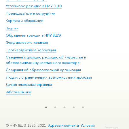
Устойчивое развитие в НИУ ВШЭ
Ол
Преподаватели и сотрудники
При
Корпуса и общежития
Вы
Закупки
При
Обращения граждан в НИУ ВШЭ
Ас
Фонд целевого капитала
До
Противодействие коррупции
Цен
Сведения о доходах, расходах, об имуществе и
Би
обязательствах имущественного характера
Об
Сведения об образовательной организации
Обр
Людям с ограниченными возможностями здоровья
Единая платежная страница
Работа в Вышке
© НИУ ВШЭ 1993–2021
Адреса и контакты
Условия
Редактору