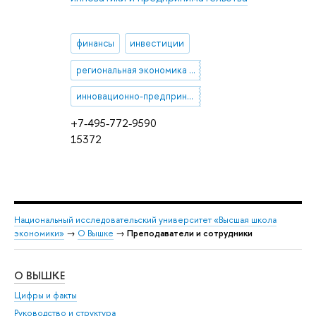
финансы
инвестиции
региональная экономика и управление
инновационно-предпринимательская экосистема
+7-495-772-9590
15372
Национальный исследовательский университет «Высшая школа
экономики»
→
О Вышке
→
Преподаватели и сотрудники
О ВЫШКЕ
ОБ
Цифры и факты
Ли
Руководство и структура
Дов