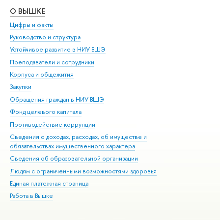
О ВЫШКЕ
ОБ
Цифры и факты
Ли
Руководство и структура
Дов
Устойчивое развитие в НИУ ВШЭ
Ол
Преподаватели и сотрудники
При
Корпуса и общежития
Вы
Закупки
При
Обращения граждан в НИУ ВШЭ
Ас
Фонд целевого капитала
До
Противодействие коррупции
Цен
Сведения о доходах, расходах, об имуществе и
Би
обязательствах имущественного характера
Об
Сведения об образовательной организации
Обр
Людям с ограниченными возможностями здоровья
Единая платежная страница
Работа в Вышке