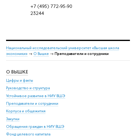
+7 (495) 772-95-90
23244
Национальный исследовательский университет «Высшая школа
экономики»
→
О Вышке
→
Преподаватели и сотрудники
О ВЫШКЕ
ОБ
Цифры и факты
Ли
Руководство и структура
Дов
Устойчивое развитие в НИУ ВШЭ
Ол
Преподаватели и сотрудники
При
Корпуса и общежития
Вы
Закупки
При
Обращения граждан в НИУ ВШЭ
Ас
Фонд целевого капитала
До