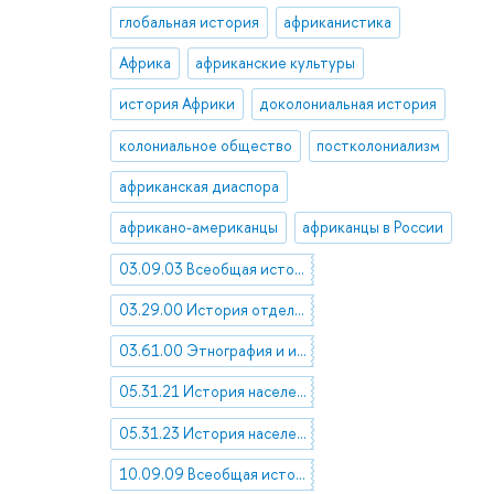
глобальная история
африканистика
Африка
африканские культуры
история Африки
доколониальная история
колониальное общество
постколониализм
африканская диаспора
африкано-американцы
африканцы в России
03.09.03 Всеобщая история в целом
03.29.00 История отдельных процессов, сторон и явлений человеческой деятельности
03.61.00 Этнография и историческая антропология
05.31.21 История населения стран Африки
05.31.23 История населения стран Америки
10.09.09 Всеобщая история государства и права