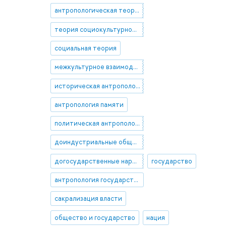
антропологическая теория
теория социокультурной эволюции
социальная теория
межкультурное взаимодействие
историческая антропология
антропология памяти
политическая антропология
доиндустриальные общества
догосударственные народы
государство
антропология государства
сакрализация власти
общество и государство
нация