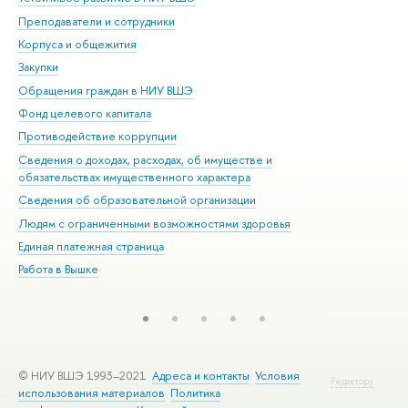
Преподаватели и сотрудники
При
Корпуса и общежития
Вы
Закупки
При
Обращения граждан в НИУ ВШЭ
Ас
Фонд целевого капитала
До
Противодействие коррупции
Цен
Сведения о доходах, расходах, об имуществе и
Би
обязательствах имущественного характера
Об
Сведения об образовательной организации
Обр
Людям с ограниченными возможностями здоровья
Единая платежная страница
Работа в Вышке
© НИУ ВШЭ 1993–2021
Адреса и контакты
Условия
Редактору
использования материалов
Политика