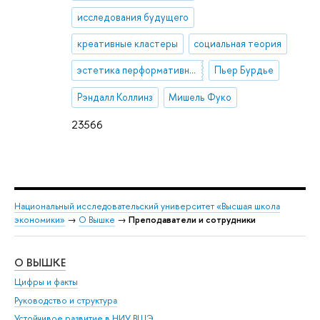
исследования будущего
креативные кластеры
социальная теория
эстетика перформативности
Пьер Бурдье
Рэндалл Коллинз
Мишель Фуко
23566
Национальный исследовательский университет «Высшая школа
экономики»
→
О Вышке
→
Преподаватели и сотрудники
О ВЫШКЕ
ОБ
Цифры и факты
Ли
Руководство и структура
Дов
Устойчивое развитие в НИУ ВШЭ
Ол