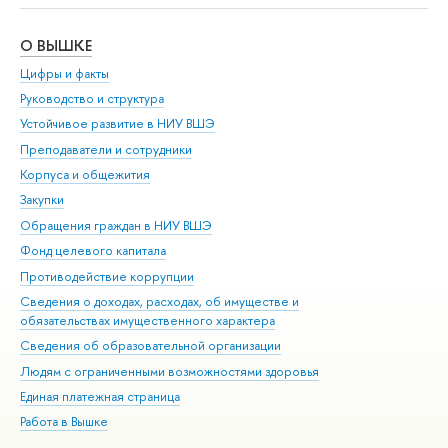
О ВЫШКЕ
ОБ
Цифры и факты
Ли
Руководство и структура
Дов
Устойчивое развитие в НИУ ВШЭ
Ол
Преподаватели и сотрудники
При
Корпуса и общежития
Вы
Закупки
При
Обращения граждан в НИУ ВШЭ
Ас
Фонд целевого капитала
До
Противодействие коррупции
Цен
Сведения о доходах, расходах, об имуществе и
Би
обязательствах имущественного характера
Об
Сведения об образовательной организации
Обр
Людям с ограниченными возможностями здоровья
Единая платежная страница
Работа в Вышке