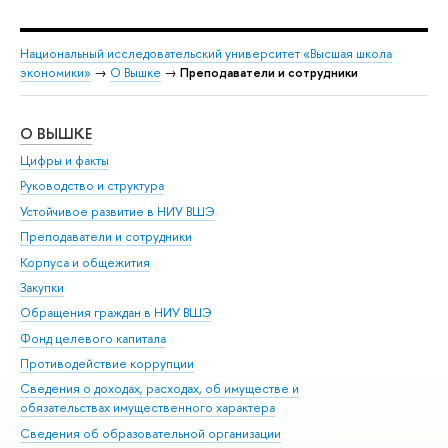
Национальный исследовательский университет «Высшая школа
экономики»
→
О Вышке
→
Преподаватели и сотрудники
О ВЫШКЕ
ОБ
Цифры и факты
Ли
Руководство и структура
Дов
Устойчивое развитие в НИУ ВШЭ
Ол
Преподаватели и сотрудники
При
Корпуса и общежития
Вы
Закупки
При
Обращения граждан в НИУ ВШЭ
Ас
Фонд целевого капитала
До
Противодействие коррупции
Цен
Сведения о доходах, расходах, об имуществе и
Би
обязательствах имущественного характера
Об
Сведения об образовательной организации
Обр