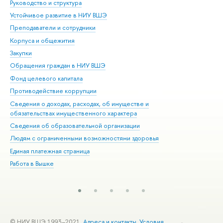
Руководство и структура
Дов
Устойчивое развитие в НИУ ВШЭ
Ол
Преподаватели и сотрудники
При
Корпуса и общежития
Вы
Закупки
При
Обращения граждан в НИУ ВШЭ
Ас
Фонд целевого капитала
До
Противодействие коррупции
Цен
Сведения о доходах, расходах, об имуществе и
Би
обязательствах имущественного характера
Об
Сведения об образовательной организации
Обр
Людям с ограниченными возможностями здоровья
Единая платежная страница
Работа в Вышке
© НИУ ВШЭ 1993–2021
Адреса и контакты
Условия