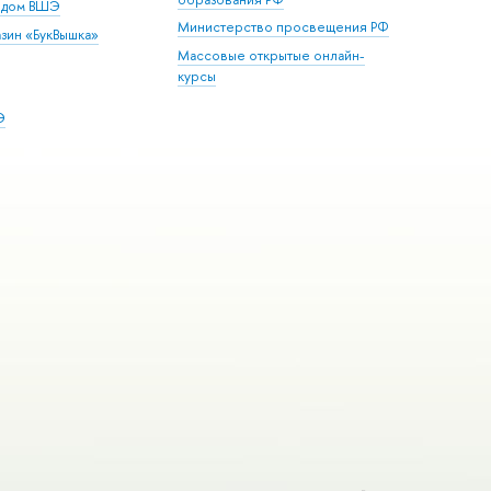
й дом ВШЭ
Министерство просвещения РФ
зин «БукВышка»
Массовые открытые онлайн-
курсы
Э