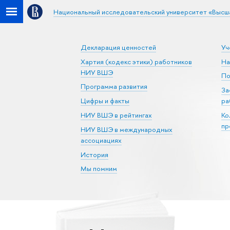
Национальный исследовательский университет «Высш
Декларация ценностей
Уч
Хартия (кодекс этики) работников
На
НИУ ВШЭ
По
Программа развития
За
Цифры и факты
ра
НИУ ВШЭ в рейтингах
Ко
пр
НИУ ВШЭ в международных
ассоциациях
История
Мы помним