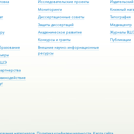
товка
Исследовательские проекты
Издательски
Мониторинги
Книжный мага
ат
Диссертационные советы
Типография
Защиты диссертаций
Медиацентр
уру
Академическое развитие
Журналы ВШ
Конкурсы и гранты
Публикации
бразование
Внешние научно-информационные
ресурсы
рьеры
 ВШЭ
партнерства
взаимодействие
уг
зования материалов
Политика конфиденциальности
Карта сайта