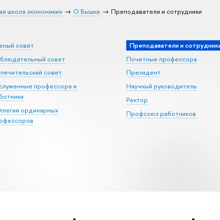
ая школа экономики»
О Вышке
Преподаватели и сотрудники
еный совет
Преподаватели и сотрудник
блюдательный совет
Почетные профессора
печительский совет
Президент
служенные профессора и
Научный руководитель
ботники
Ректор
ллегия ординарных
Профсоюз работников
офессоров