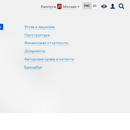
Кампус в
Москве
РУС
EN
и
Устав и лицензии
Оргструктура
Финансовая отчетность
Документы
Авторские права и патенты
Брендбук