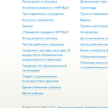
Руководство и структура
Довузовская подго
Устойчивое развитие в НИУ ВШЭ
Олимпиады
Преподаватели и сотрудники
Прием в бакалаври
Корпуса и общежития
Вышка+
Закупки
Прием в магистрат
Обращения граждан в НИУ ВШЭ
Аспирантура
Фонд целевого капитала
Дополнительное о
Противодействие коррупции
Центр развития ка
Сведения о доходах, расходах, об
Бизнес-инкубатор
имуществе и обязательствах
Образовательные 
имущественного характера
Обратная связь и 
Сведения об образовательной
с получателями усл
организации
Людям с ограниченными
возможностями здоровья
Единая платежная страница
Работа в Вышке
© НИУ ВШЭ 1993–2021
Адреса и контакты
Условия исполь