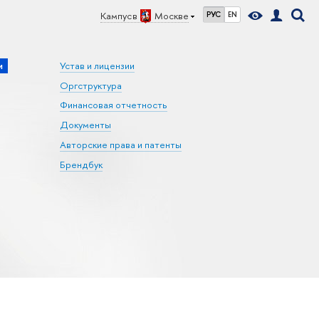
Кампус в
Москве
РУС
EN
и
Устав и лицензии
Оргструктура
Финансовая отчетность
Документы
Авторские права и патенты
Брендбук