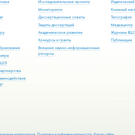
товка
Исследовательские проекты
Издательски
Мониторинги
Книжный мага
ат
Диссертационные советы
Типография
Защиты диссертаций
Медиацентр
уру
Академическое развитие
Журналы ВШ
Конкурсы и гранты
Публикации
бразование
Внешние научно-информационные
ресурсы
рьеры
 ВШЭ
партнерства
взаимодействие
уг
зования материалов
Политика конфиденциальности
Карта сайта