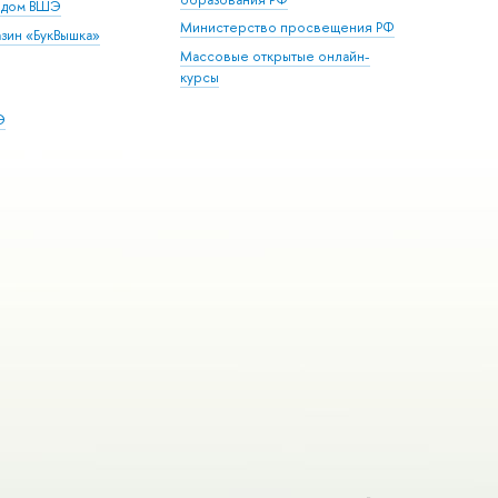
й дом ВШЭ
Министерство просвещения РФ
зин «БукВышка»
Массовые открытые онлайн-
курсы
Э