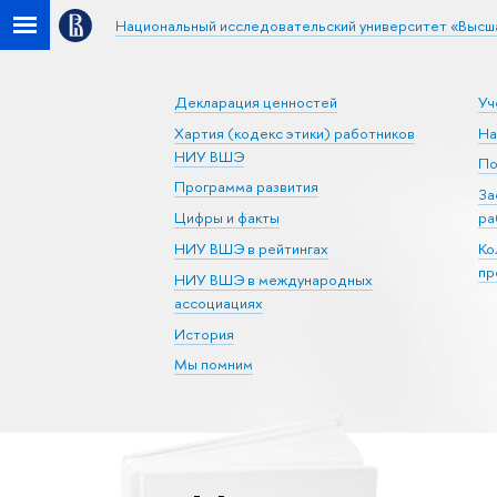
Национальный исследовательский университет «Высш
Декларация ценностей
Уч
Хартия (кодекс этики) работников
На
НИУ ВШЭ
По
Программа развития
За
Цифры и факты
ра
НИУ ВШЭ в рейтингах
Ко
пр
НИУ ВШЭ в международных
ассоциациях
История
Мы помним