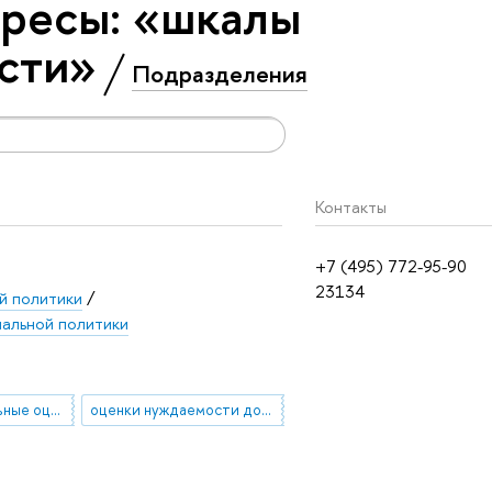
ресы: «шкалы
сти»
Подразделения
Контакты
+7 (495) 772-95-90
23134
й политики
/
альной политики
многокритериальные оценки бедности
оценки нуждаемости домохозяйств, бальная методика оценки нуждаемости