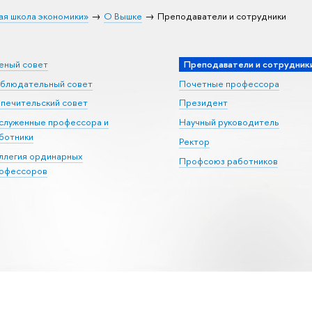
ая школа экономики»
О Вышке
Преподаватели и сотрудники
еный совет
Преподаватели и сотрудник
блюдательный совет
Почетные профессора
печительский совет
Президент
служенные профессора и
Научный руководитель
ботники
Ректор
ллегия ординарных
Профсоюз работников
офессоров