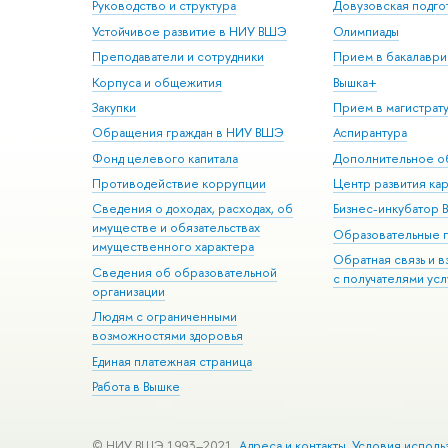
Руководство и структура
Довузовская подго
Устойчивое развитие в НИУ ВШЭ
Олимпиады
Преподаватели и сотрудники
Прием в бакалаври
Корпуса и общежития
Вышка+
Закупки
Прием в магистрат
Обращения граждан в НИУ ВШЭ
Аспирантура
Фонд целевого капитала
Дополнительное о
Противодействие коррупции
Центр развития ка
Сведения о доходах, расходах, об
Бизнес-инкубатор
имуществе и обязательствах
Образовательные 
имущественного характера
Обратная связь и 
Сведения об образовательной
с получателями усл
организации
Людям с ограниченными
возможностями здоровья
Единая платежная страница
Работа в Вышке
© НИУ ВШЭ 1993–2021
Адреса и контакты
Условия исполь