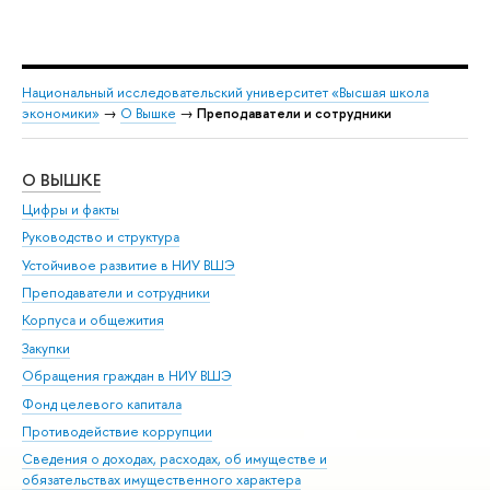
Национальный исследовательский университет «Высшая школа
экономики»
→
О Вышке
→
Преподаватели и сотрудники
О ВЫШКЕ
ОБ
Цифры и факты
Ли
Руководство и структура
Дов
Устойчивое развитие в НИУ ВШЭ
Ол
Преподаватели и сотрудники
При
Корпуса и общежития
Вы
Закупки
При
Обращения граждан в НИУ ВШЭ
Ас
Фонд целевого капитала
До
Противодействие коррупции
Цен
Сведения о доходах, расходах, об имуществе и
Би
обязательствах имущественного характера
Об