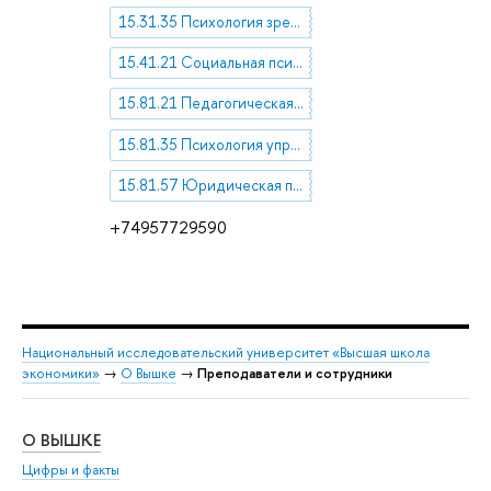
15.31.35 Психология зрелости
15.41.21 Социальная психология личности. Личность и общество. Психология жизненной сферы
15.81.21 Педагогическая психология
15.81.35 Психология управления
15.81.57 Юридическая психология
+74957729590
Национальный исследовательский университет «Высшая школа
экономики»
→
О Вышке
→
Преподаватели и сотрудники
О ВЫШКЕ
ОБ
Цифры и факты
Ли