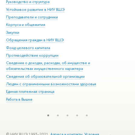
Руководство и структура
Дов
Устойчивое развитие в НИУ ВШЭ
Ол
Преподаватели и сотрудники
При
Корпуса и общежития
Вы
Закупки
При
Обращения граждан в НИУ ВШЭ
Ас
Фонд целевого капитала
До
Противодействие коррупции
Цен
Сведения о доходах, расходах, об имуществе и
Би
обязательствах имущественного характера
Об
Сведения об образовательной организации
Обр
Людям с ограниченными возможностями здоровья
Единая платежная страница
Работа в Вышке
© НИУ ВШЭ 1993–2021
Адреса и контакты
Условия