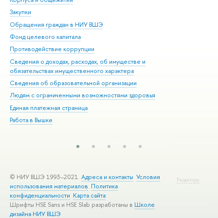
Закупки
При
Обращения граждан в НИУ ВШЭ
Ас
Фонд целевого капитала
До
Противодействие коррупции
Цен
Сведения о доходах, расходах, об имуществе и
Би
обязательствах имущественного характера
Об
Сведения об образовательной организации
Обр
Людям с ограниченными возможностями здоровья
Единая платежная страница
Работа в Вышке
© НИУ ВШЭ 1993–2021
Адреса и контакты
Условия
Редактору
использования материалов
Политика
конфиденциальности
Карта сайта
Шрифты HSE Sans и HSE Slab разработаны в
Школе
дизайна НИУ ВШЭ