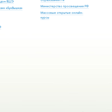
й дом ВШЭ
Министерство просвещения РФ
зин «БукВышка»
Массовые открытые онлайн-
курсы
Э