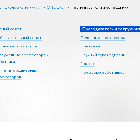
ая школа экономики»
О Вышке
Преподаватели и сотрудники
еный совет
Преподаватели и сотрудник
блюдательный совет
Почетные профессора
печительский совет
Президент
служенные профессора и
Научный руководитель
ботники
Ректор
ллегия ординарных
Профсоюз работников
офессоров