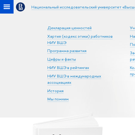
Национальный исследовательский университет «Высш
Декларация ценностей
Уч
Хартия (кодекс этики) работников
На
НИУ ВШЭ
По
Программа развития
За
Цифры и факты
ра
НИУ ВШЭ в рейтингах
Ко
пр
НИУ ВШЭ в международных
ассоциациях
История
Мы помним