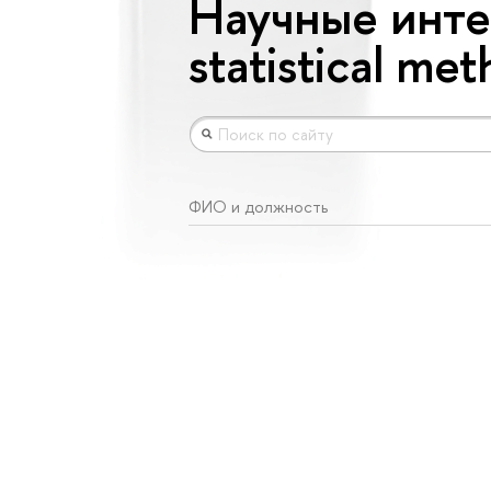
Научные интер
statistical me
ФИО и должность