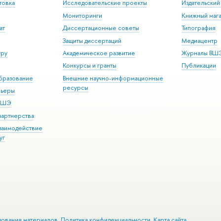
товка
Исследовательские проекты
Издательски
Мониторинги
Книжный мага
ат
Диссертационные советы
Типография
Защиты диссертаций
Медиацентр
уру
Академическое развитие
Журналы ВШ
Конкурсы и гранты
Публикации
бразование
Внешние научно-информационные
ресурсы
рьеры
 ВШЭ
партнерства
взаимодействие
уг
зования материалов
Политика конфиденциальности
Карта сайта