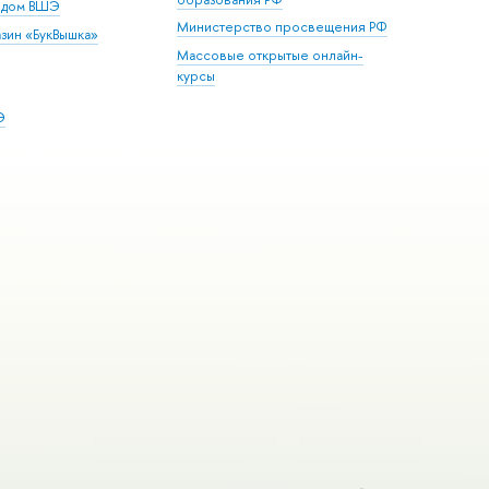
й дом ВШЭ
Министерство просвещения РФ
зин «БукВышка»
Массовые открытые онлайн-
курсы
Э