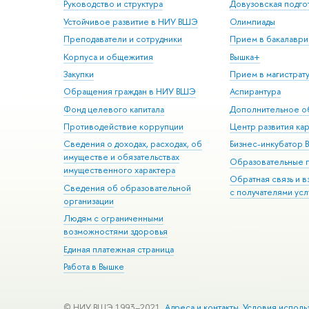
Руководство и структура
Довузовская подго
Устойчивое развитие в НИУ ВШЭ
Олимпиады
Преподаватели и сотрудники
Прием в бакалаври
Корпуса и общежития
Вышка+
Закупки
Прием в магистрат
Обращения граждан в НИУ ВШЭ
Аспирантура
Фонд целевого капитала
Дополнительное о
Противодействие коррупции
Центр развития ка
Сведения о доходах, расходах, об
Бизнес-инкубатор
имуществе и обязательствах
Образовательные 
имущественного характера
Обратная связь и 
Сведения об образовательной
с получателями усл
организации
Людям с ограниченными
возможностями здоровья
Единая платежная страница
Работа в Вышке
© НИУ ВШЭ 1993–2021
Адреса и контакты
Условия исполь