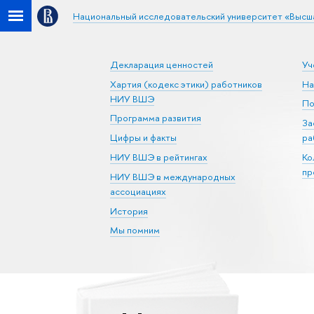
Национальный исследовательский университет «Высш
Декларация ценностей
Уч
Хартия (кодекс этики) работников
На
НИУ ВШЭ
По
Программа развития
За
Цифры и факты
ра
НИУ ВШЭ в рейтингах
Ко
пр
НИУ ВШЭ в международных
ассоциациях
История
Мы помним