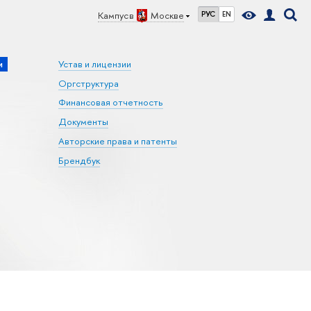
Кампус в
Москве
РУС
EN
и
Устав и лицензии
Оргструктура
Финансовая отчетность
Документы
Авторские права и патенты
Брендбук