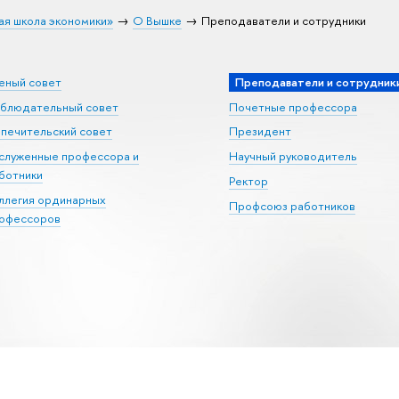
ая школа экономики»
О Вышке
Преподаватели и сотрудники
еный совет
Преподаватели и сотрудник
блюдательный совет
Почетные профессора
печительский совет
Президент
служенные профессора и
Научный руководитель
ботники
Ректор
ллегия ординарных
Профсоюз работников
офессоров