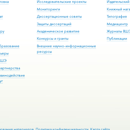
товка
Исследовательские проекты
Издательски
Мониторинги
Книжный мага
ат
Диссертационные советы
Типография
Защиты диссертаций
Медиацентр
уру
Академическое развитие
Журналы ВШ
Конкурсы и гранты
Публикации
бразование
Внешние научно-информационные
ресурсы
рьеры
 ВШЭ
партнерства
взаимодействие
уг
зования материалов
Политика конфиденциальности
Карта сайта